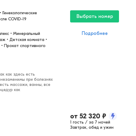
 Гинекологические 
Выбрать номер
осле COVID-19
Подробнее
лекс • Минеральный 
аж • Детская комната • 
 • Прокат спортивного 
ак как здесь есть
, незаменимы при болезнях
есть массажи, ванны, все
оцедур как
от
52 320
₽
1 гость / за 7 ночей
Завтрак, обед и ужин