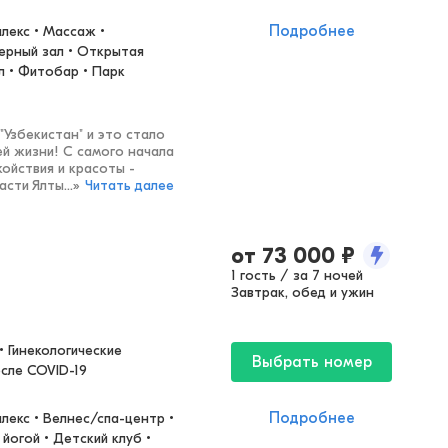
Подробнее
екс • Массаж • 
ерный зал • Открытая 
л • Фитобар • Парк
Узбекистан" и это стало
ей жизни! С самого начала
ойствия и красоты -
сти Ялты...
»
Читать далее
от
73 000
₽
1 гость / за 7 ночей
Завтрак, обед и ужин
 Гинекологические 
Выбрать номер
осле COVID-19
Подробнее
екс • Велнес/спа-центр • 
йогой • Детский клуб • 