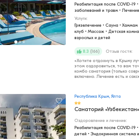
Реабилитация после COVID-19 •
заболеваний и травм • Лечени
Услуги:
Грязелечение • Сауна • Хаммам 
клуб • Массаж • Детская комна
взрослых и детей
(
166
)
Отзыв гостя:
8.3
«
Хотите отдохнуть в Крыму луч
этом оздоровиться, то вам то
комбо санатория (только совр
включено. Лечение есть и сакск
Республика Крым, Ялта
Санаторий «Узбекистан
Оздоровление и лечение
:
Реабилитация после COVID-19 •
детей • Эндокринная система 