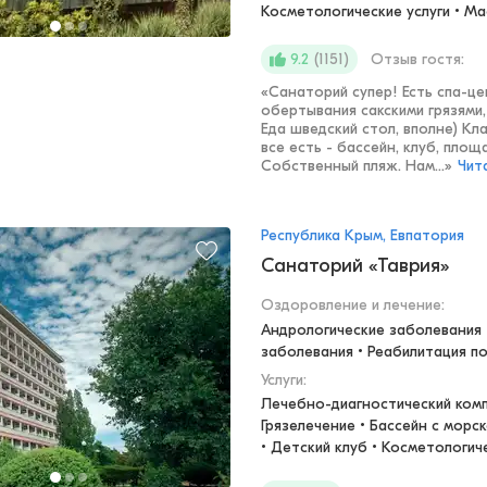
Косметологические услуги • М
(
1151
)
Отзыв гостя:
9.2
«
Санаторий супер! Есть спа-це
обертывания сакскими грязями,
Еда шведский стол, вполне) Кл
все есть - бассейн, клуб, площ
Собственный пляж. Нам...
»
Чит
Республика Крым, Евпатория
Санаторий «Таврия»
Оздоровление и лечение
:
Андрологические заболевания •
заболевания • Реабилитация п
Услуги:
Лечебно-диагностический компл
Грязелечение • Бассейн с морск
• Детский клуб • Косметологич