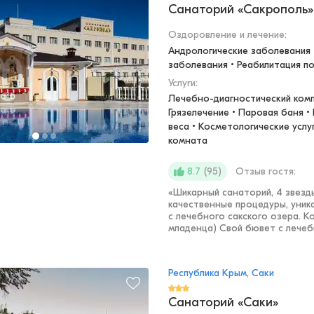
Санаторий «Сакрополь»
Оздоровление и лечение
:
Андрологические заболевания •
заболевания • Реабилитация п
Услуги:
Лечебно-диагностический компл
Грязелечение • Паровая баня •
веса • Косметологические услуг
комната
(
95
)
Отзыв гостя:
8.7
«
Шикарный санаторий, 4 звезд
качественные процедуры, уника
с лечебного сакского озера. Ко
младенца) Свой бювет с лечебн
Республика Крым, Саки
Санаторий «Саки»