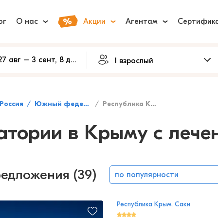
ог
О нас
Акции
Агентам
Сертифик
Россия
Южный федеральный округ
Республика Крым
атории в Крыму с лече
редложения (39)
по популярности
Республика Крым, Саки