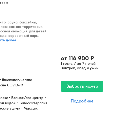
ассаж
нтр, сауна, бассейны,
 прекрасная территория.
ассная анимация, для детей
адка, веревочный парк.
ать далее
от
116 900
₽
1 гость / за 7 ночей
Завтрак, обед и ужин
 Гинекологические 
осле COVID-19
Выбрать номер
екс • Велнес/спа-центр • 
Подробнее
ой водой • Талассотерапия 
еские услуги • Массаж