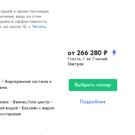
орией и своим песчаным
ечения, ведь за этим
верила в эффективность,
 но после 10...
»
Читать
от
266 280
₽
1 гость / за 7 ночей
Завтрак
• Эндокринная система и 
Выбрать номер
тема
Подробнее
екс • Велнес/спа-центр • 
ой водой • Бассейн с видом 
ссотерапия