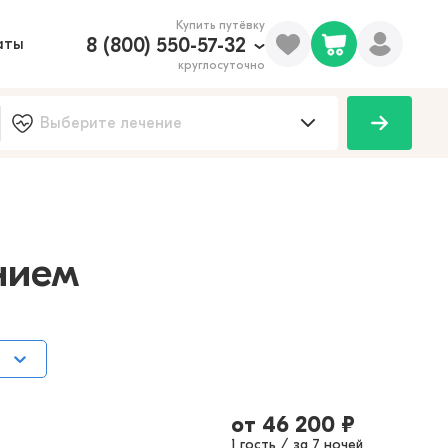
Купить путёвку
8 (800) 550-57-32
аты
круглосуточно
100
нием
от
46 200
₽
1 гость / за 7 ночей