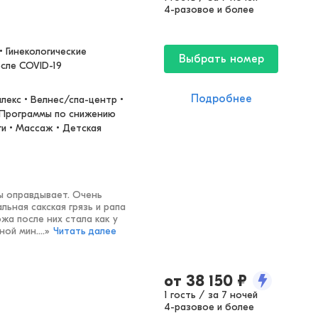
4-разовое и более
 Гинекологические 
Выбрать номер
осле COVID-19
Подробнее
екс • Велнес/спа-центр • 
 Программы по снижению 
и • Массаж • Детская 
ы оправдывает. Очень
льная сакская грязь и рапа
жа после них стала как у
ой мин....
»
Читать далее
от
38 150
₽
1 гость / за 7 ночей
4-разовое и более