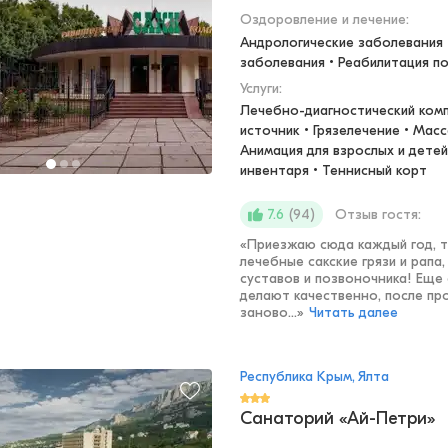
Оздоровление и лечение
:
Андрологические заболевания •
заболевания • Реабилитация п
Услуги:
Лечебно-диагностический комп
источник • Грязелечение • Масс
Анимация для взрослых и детей
инвентаря • Теннисный корт
(
94
)
Отзыв гостя:
7.6
«
Приезжаю сюда каждый год, т
лечебные сакские грязи и рапа
суставов и позвоночника! Еще 
делают качественно, после пр
заново...
»
Читать далее
Республика Крым, Ялта
Санаторий «Ай-Петри»