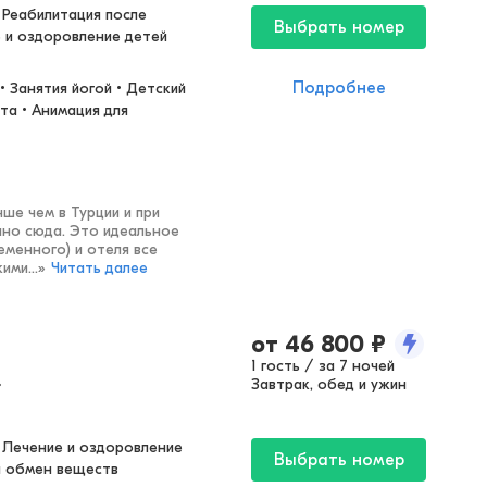
 Реабилитация после 
Выбрать номер
е и оздоровление детей
Подробнее
• Занятия йогой • Детский 
та • Анимация для 
ше чем в Турции и при
чно сюда. Это идеальное
еменного) и отеля все
ими...
»
Читать далее
от
46 800
₽
1 гость / за 7 ночей
»
Завтрак, обед и ужин
 Лечение и оздоровление 
Выбрать номер
и обмен веществ