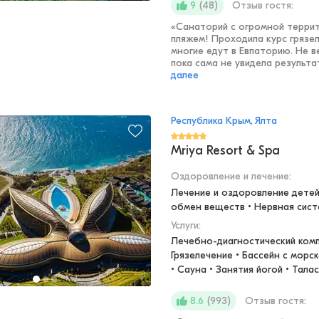
(
48
)
Отзыв гостя:
9
«
Санаторий с огромной террит
пляжем! Проходила курс грязел
многие едут в Евпаторию. Не 
пока сама не увидела результат,
далее
Республика Крым, Ялта
Mriya Resort & Spa
Оздоровление и лечение
:
Лечение и оздоровление детей 
обмен веществ • Нервная сис
Услуги:
Лечебно-диагностический компл
Грязелечение • Бассейн с морск
• Сауна • Занятия йогой • Тала
(
993
)
Отзыв гостя:
8.6