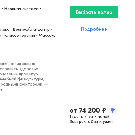
• Нервная система • 
Выбрать номер
Подробнее
екс • Велнес/спа-центр • 
 • Талассотерапия • Массаж 
рий, он идеально
поправить здоровье!
очетании процедур
лечебной физкультуры,
риродными факторами —
ее
от
74 200
₽
1 гость / за 7 ночей
Завтрак, обед и ужин