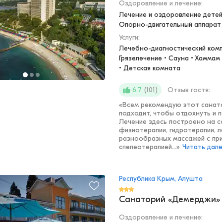
Оздоровление и лечение
:
Лечение и оздоровление детей 
Опорно-двигательный аппарат
Услуги:
Лечебно-диагностический компл
Грязелечение • Сауна • Хаммам
• Детская комната
(
101
)
Отзыв гостя:
6.7
«
Всем рекомендую этот санато
подходит, чтобы отдохнуть и 
Лечение здесь построено на с
физиотерапии, гидротерапии, 
разнообразных массажей с п
спелеотерапией...
»
Читать дал
Республика Крым, Алушта
Санаторий «Демерджи»
Оздоровление и лечение
: