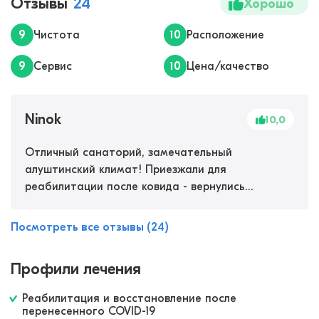
Отзывы
24
Хорошо
9
Чистота
10
Расположение
9
Сервис
10
Цена/качество
Ninok
10,0
Отличный санаторий, замечательный
алуштинский климат! Приезжали для
реабилитации после ковида - вернулись
полностью здоровыми! Очень крупный медцентр
с кучей процедур, ванны, сакские грязи,
Посмотреть все отзывы (24)
массажи, 4 бассейна. Мне кажется мы на целый
год здоровьем запаслись)
Профили лечения
Реабилитация и восстановление после
перенесенного COVID-19