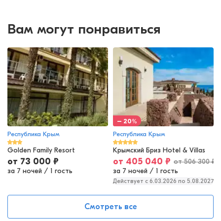
Вам могут понравиться
– 20%
Республика Крым
Республика Крым
Golden Family Resort
Крымский Бриз Hotel & Villas
от
73 000
₽
от
405 040
₽
от
506 300
₽
за 7 ночей
/
1 гость
за 7 ночей
/
1 гость
Действует c 6.03.2026 по 5.08.2027
Смотреть все