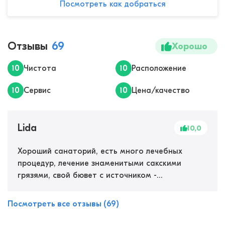
Посмотреть как добраться
Отзывы
69
Хорошо
10
Чистота
10
Расположение
10
Сервис
10
Цена/качество
Lida
10,0
Хороший санаторий, есть много лечебных
процедур, лечение знаменитыми сакскими
грязями, свой бювет с источником -
замечательно оздоравливает! Пляж чистый,
песчаный. Еда вкусная, отзывчивый персонал.
Посмотреть все отзывы (69)
Мы остались всем довольны!