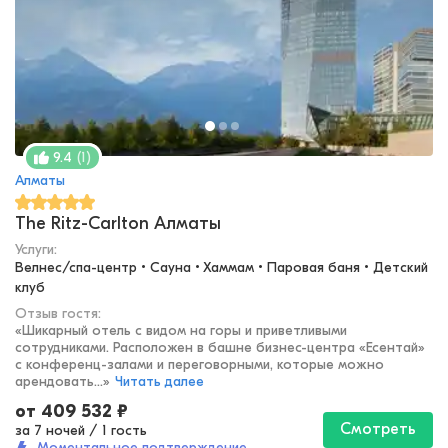
(
1
)
9.4
Алматы
The Ritz-Carlton Алматы
Услуги:
Велнес/спа-центр • Сауна • Хаммам • Паровая баня • Детский 
клуб
Отзыв гостя:
«
Шикарный отель с видом на горы и приветливыми
сотрудниками. Расположен в башне бизнес-центра «Есентай»
с конференц-залами и переговорными, которые можно
арендовать...
»
Читать далее
от
409 532
₽
Смотреть
за 7 ночей
/
1 гость
Моментальное подтверждение