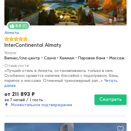
(
1
)
8.8
Алматы
InterContinental Almaty
Услуги:
Велнес/спа-центр • Сауна • Хаммам • Паровая баня • Массаж
Отзыв гостя:
«
Лучший отель в Алматы, останавливаюсь только в нем.
Особенно нравится наличие бассейна с подогревом, бань,
парилок и массажа. Отменный тренажерный зал...
»
Читать
далее
от
211 893
₽
Смотреть
за 7 ночей
/
1 гость
Моментальное подтверждение