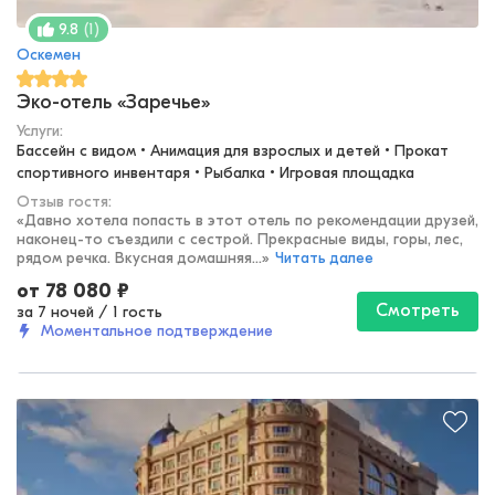
(
1
)
9.8
Оскемен
Эко-отель «Заречье»
Услуги:
Бассейн с видом • Анимация для взрослых и детей • Прокат 
спортивного инвентаря • Рыбалка • Игровая площадка
Отзыв гостя:
«
Давно хотела попасть в этот отель по рекомендации друзей,
наконец-то съездили с сестрой. Прекрасные виды, горы, лес,
рядом речка. Вкусная домашняя...
»
Читать далее
от
78 080
₽
Смотреть
за 7 ночей
/
1 гость
Моментальное подтверждение