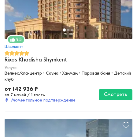
9.5
Шымкент
Rixos Khadisha Shymkent
Услуги:
Велнес/спа-центр • Сауна • Хаммам • Паровая баня • Детский 
клуб
от
142 936
₽
Смотреть
за 7 ночей
/
1 гость
Моментальное подтверждение