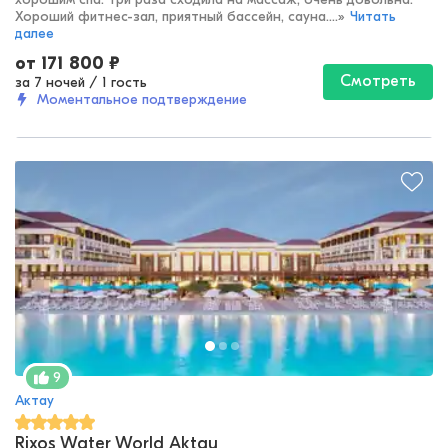
Хороший фитнес-зал, приятный бассейн, сауна....
»
Читать
далее
от
171 800
₽
Смотреть
за 7 ночей
/
1 гость
Моментальное подтверждение
9
Актау
Rixos Water World Aktau