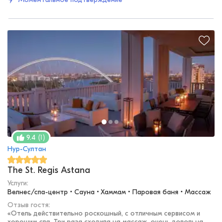
(
1
)
9.4
Нур-Султан
The St. Regis Astana
Услуги:
Велнес/спа-центр • Сауна • Хаммам • Паровая баня • Массаж
Отзыв гостя:
«
Отель действительно роскошный, с отличным сервисом и
хорошим спа. Три раза сходила на массаж, очень довольна.