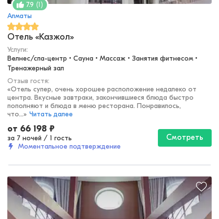
(
1
)
7.9
Алматы
Отель «Казжол»
Услуги:
Велнес/спа-центр • Сауна • Массаж • Занятия фитнесом • 
Тренажерный зал
Отзыв гостя:
«
Отель супер, очень хорошее расположение недалеко от
центра. Вкусные завтраки, закончившиеся блюда быстро
пополняют и блюда в меню ресторана. Понравилось,
что...
»
Читать далее
от
66 198
₽
Смотреть
за 7 ночей
/
1 гость
Моментальное подтверждение