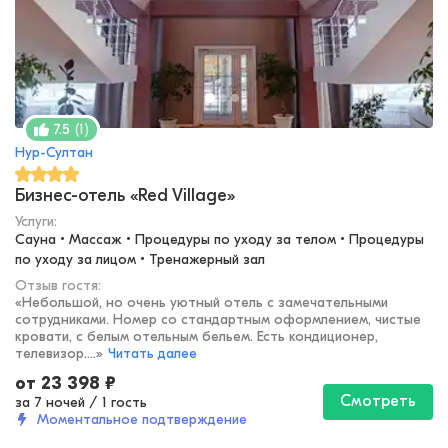
(
1
)
7.5
Нур-Султан
Бизнес-отель «Red Village»
Услуги:
Сауна • Массаж • Процедуры по уходу за телом • Процедуры 
по уходу за лицом • Тренажерный зал
Отзыв гостя:
«
Небольшой, но очень уютный отель с замечательными
сотрудниками. Номер со стандартным оформлением, чистые
кровати, с белым отельным бельем. Есть кондиционер,
телевизор....
»
Читать далее
от
23 398
₽
Смотреть
за 7 ночей
/
1 гость
Моментальное подтверждение