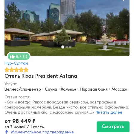
(
1
)
8.7
Нур-Султан
Отель Rixos President Astana
Услуги:
Велнес/спа-центр • Сауна • Хаммам • Паровая баня • Массаж
Отзыв гостя:
«
Как и всегда, Риксос порадовал сервисом, завтраками и
прекрасными номерами. Везде чисто, все стильно оформлено.
Очень достойный спа, с массажем, сауной,...
»
Читать далее
от
98 449
₽
Смотреть
за 7 ночей
/
1 гость
Моментальное подтверждение