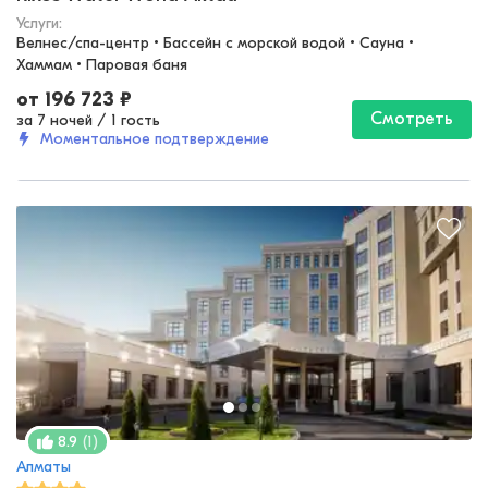
Услуги:
Велнес/спа-центр • Бассейн с морской водой • Сауна • 
Хаммам • Паровая баня
от
196 723
₽
Смотреть
за 7 ночей
/
1 гость
Моментальное подтверждение
(
1
)
8.9
Алматы