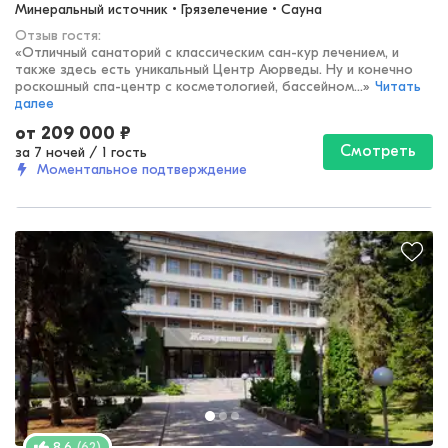
Минеральный источник • Грязелечение • Сауна
Отзыв гостя:
«
Отличный санаторий с классическим сан-кур лечением, и
также здесь есть уникальный Центр Аюрведы. Ну и конечно
роскошный спа-центр с косметологией, бассейном...
»
Читать
далее
от
209 000
₽
Смотреть
за 7 ночей
/
1 гость
Моментальное подтверждение
(
62
)
8.6