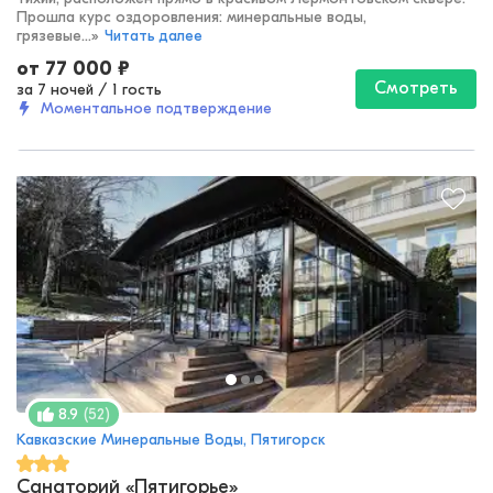
Прошла курс оздоровления: минеральные воды,
грязевые...
»
Читать далее
от
77 000
₽
Смотреть
за 7 ночей
/
1 гость
Моментальное подтверждение
(
52
)
8.9
Кавказские Минеральные Воды, Пятигорск
Санаторий «Пятигорье»