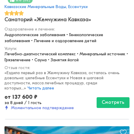
Кавказские Минеральные Воды, Ессентуки
Санаторий «Жемчужина Кавказа»
Оздоровление и лечение
:
Андрологические заболевания • Гинекологические 
заболевания • Лечение и оздоровление детей
Услуги:
Лечебно-диагностический комплекс • Минеральный источник • 
Грязелечение • Сауна • Занятия йогой
Отзыв гостя:
«
Ездила первый раз в Жемчужину Кавказа, осталась очень
довольна: целебные Ессентуки и Новая в шаговой
доступности, масса лечебных процедур, среди
которых...
»
Читать далее
от
137 600
₽
Смотреть
за 8 дней
/
1 гость
Моментальное подтверждение