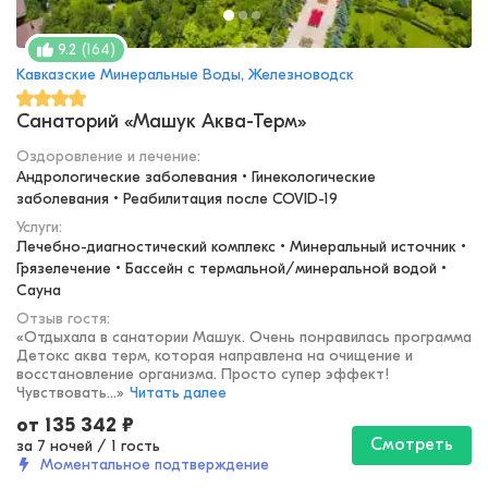
(
164
)
9.2
Кавказские Минеральные Воды, Железноводск
Санаторий «Машук Аква-Терм»
Оздоровление и лечение
:
Андрологические заболевания • Гинекологические 
заболевания • Реабилитация после COVID-19
Услуги:
Лечебно-диагностический комплекс • Минеральный источник • 
Грязелечение • Бассейн с термальной/минеральной водой • 
Сауна
Отзыв гостя:
«
Отдыхала в санатории Машук. Очень понравилась программа
Детокс аква терм, которая направлена на очищение и
восстановление организма. Просто супер эффект!
Чувствовать...
»
Читать далее
от
135 342
₽
Смотреть
за 7 ночей
/
1 гость
Моментальное подтверждение