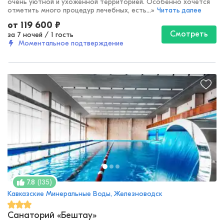
очень уютной и ухоженной территорией. Особенно хочется
отметить много процедур лечебных, есть...
»
Читать далее
от
119 600
₽
Смотреть
за 7 ночей
/
1 гость
Моментальное подтверждение
(
135
)
7.8
Кавказские Минеральные Воды, Железноводск
Санаторий «Бештау»