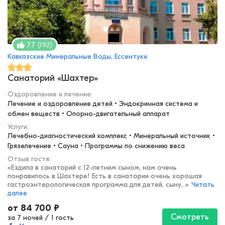
(
192
)
7.7
Кавказские Минеральные Воды, Ессентуки
Санаторий «Шахтер»
Оздоровление и лечение
:
Лечение и оздоровление детей • Эндокринная система и 
обмен веществ • Опорно-двигательный аппарат
Услуги:
Лечебно-диагностический комплекс • Минеральный источник • 
Грязелечение • Сауна • Программы по снижению веса
Отзыв гостя:
«
Ездила в санаторий с 12-летним сыном, нам очень
понравилось в Шахтере! Есть в санатории очень хорошая
гастроэнтерологическая программа для детей, сыну...
»
Читать
далее
от
84 700
₽
Смотреть
за 7 ночей
/
1 гость