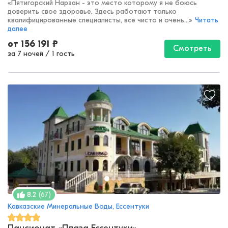
«
Пятигорский Нарзан - это место которому я не боюсь
доверить свое здоровье. Здесь работают только
квалифицированные специалисты, все чисто и очень...
»
Читать
далее
от
156 191
₽
Смотреть
за 7 ночей
/
1 гость
(
67
)
8.2
Кавказские Минеральные Воды, Ессентуки