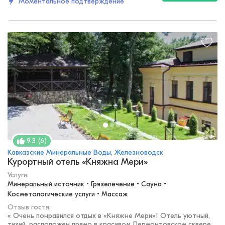
Моментальное подтверждение
(
6
)
9.3
Кавказские Минеральные Воды, Железноводск
Курортный отель «Княжна Мери»
Услуги:
Минеральный источник • Грязелечение • Сауна • 
Косметологические услуги • Массаж
Отзыв гостя:
«
Очень понравился отдых в «Княжне Мери»! Отель уютный,
тихий, расположен прямо в красивом Лермонтовском сквере.