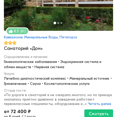
(
81
)
8.5
Кавказские Минеральные Воды, Пятигорск
Санаторий «Дон»
Оздоровление и лечение
:
Гинекологические заболевания • Эндокринная система и 
обмен веществ • Нервная система
Услуги:
Лечебно-диагностический комплекс • Минеральный источник • 
Грязелечение • Сауна • Косметологические услуги
Отзыв гостя:
«
По дороге в санаторий я не ожидала многого, но по приезде
оказалась приятно удивлена: в заведении работают
первоклассные специалисты, оборудование и...
»
Читать далее
от
72 400
₽
Смотреть
за 8 дней
/
1 гость