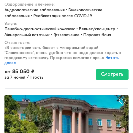
Оздоровление и лечение
:
Андрологические заболевания • Гинекологические 
заболевания • Реабилитация после COVID-19
Услуги:
Лечебно-диагностический комплекс • Велнес/спа-центр • 
Минеральный источник • Грязелечение • Паровая баня
Отзыв гостя:
«
В санатории есть бювет с минеральной водой
"Славяновская", очень удобно что не надо далеко ходить к
городскому источнику. Прекрасно помогает при...
»
Читать
далее
от
85 050
₽
Смотреть
за 7 ночей
/
1 гость