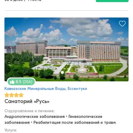
(
206
)
8.5
Кавказские Минеральные Воды, Ессентуки
Санаторий «Русь»
Оздоровление и лечение
:
Андрологические заболевания • Гинекологические 
заболевания • Реабилитация после заболеваний и травм
Услуги: