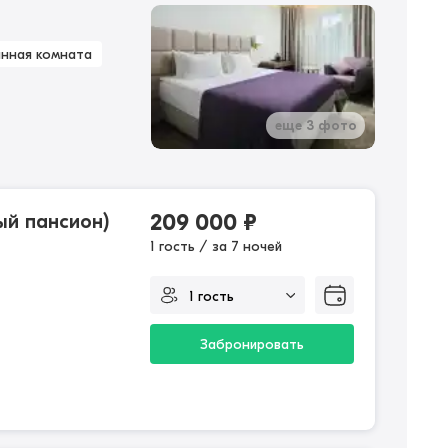
нная комната
еще 3 фото
й пансион)
209 000
₽
1 гость / за 7 ночей
Забронировать