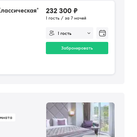
лассическая"
232 300
₽
1 гость / за 7 ночей
Забронировать
омната