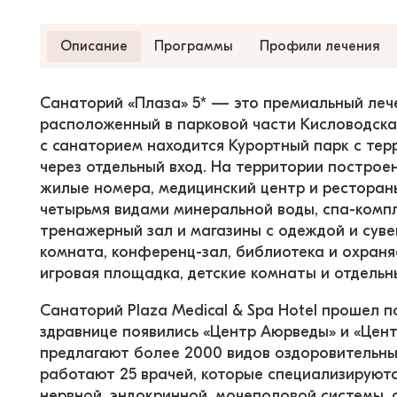
Описание
Программы
Профили лечения
Санаторий «Плаза» 5* — это премиальный леч
расположенный в парковой части Кисловодска, 
с санаторием находится Курортный парк с терр
через отдельный вход. На территории построен
жилые номера, медицинский центр и рестораны
четырьмя видами минеральной воды, спа-компл
тренажерный зал и магазины с одеждой и сув
комната, конференц-зал, библиотека и охраня
игровая площадка, детские комнаты и отдельн
Санаторий Plaza Medical & Spa Hotel прошел п
здравнице появились «Центр Аюрведы» и «Цент
предлагают более 2000 видов оздоровительных
работают 25 врачей, которые специализируютс
нервной, эндокринной, мочеполовой системы, 