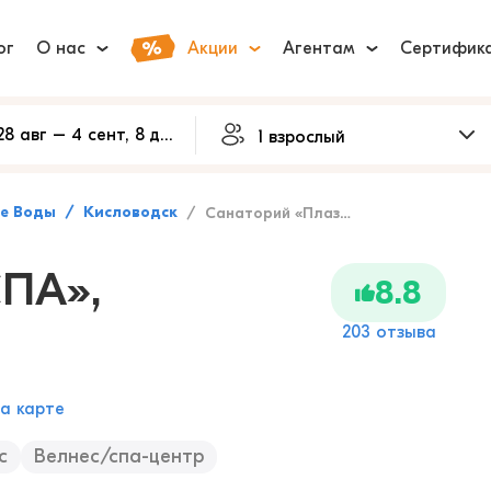
ог
О нас
Акции
Агентам
Сертифик
ые Воды
Кисловодск
Санаторий «Плаза СПА», Кисловодск
СПА»,
8.8
203 отзыва
а карте
с
Велнес/спа-центр