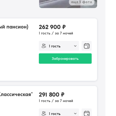
еще 5 фото
й пансион)
262 900
₽
1 гость / за 7 ночей
Забронировать
лассическая"
291 800
₽
1 гость / за 7 ночей