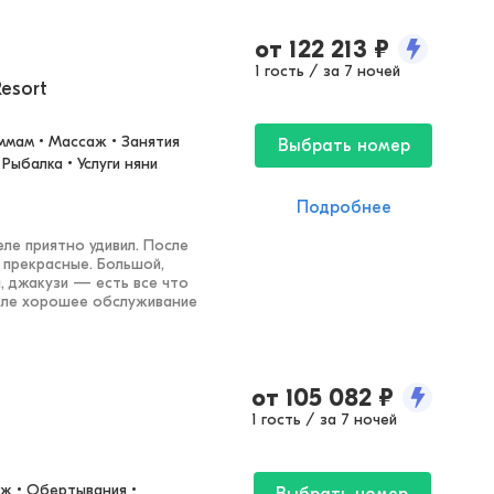
от
122 213
₽
1 гость / за 7 ночей
Resort
ммам • Массаж • Занятия 
Выбрать номер
Рыбалка • Услуги няни
Подробнее
ле приятно удивил. После
прекрасные. Большой,
а, джакузи — есть все что
теле хорошее обслуживание
от
105 082
₽
1 гость / за 7 ночей
ж • Обертывания • 