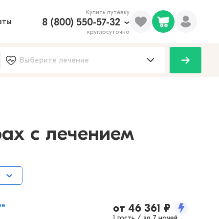
Купить путёвку
8 (800) 550-57-32
аты
круглосуточно
100
ах с лечением
не
от
46 361
₽
1 гость / за 7 ночей