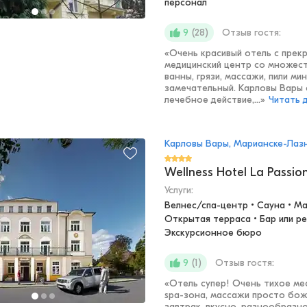
персонал
(
28
)
Отзыв гостя:
9
«
Очень красивый отель с прек
медицинский центр со множест
ванны, грязи, массажи, пили м
замечательный. Карловы Вары 
лечебное действие,...
»
Читать 
Карловы Вары, Марианске-Лаз
Wellness Hotel La Passio
Услуги:
Велнес/спа-центр • Сауна • Ма
Открытая терраса • Бар или ре
Экскурсионное бюро
(
1
)
Отзыв гостя:
9
«
Отель супер! Очень тихое ме
spa-зона, массажи просто бо
завтрак, вкусно, разнообразн