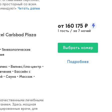
р просторный со всем
омендую!
»
Читать далее
от
160 175
₽
1 гость / за 7 ночей
tel Carlsbad Plaza
Выбрать номер
 Гинекологические 
ния
Подробнее
екс • Велнес/спа-центр • 
чение • Бассейн с 
 • Сауна • Массаж • 
 качественными лечебными
танием. Здесь мощная
цированные врачи, для