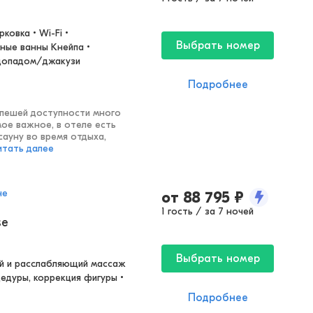
овка • Wi-Fi • 
Выбрать номер
ые ванны Кнейпа • 
одопадом/джакузи
Подробнее
 пешей доступности много
мое важное, в отеле есть
сауну во время отдыха,
итать далее
не
от
88 795
₽
1 гость / за 7 ночей
se
Выбрать номер
 и расслабляющий массаж 
едуры, коррекция фигуры • 
Подробнее