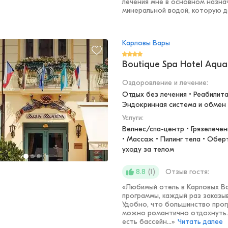
лечения мне в основном назна
минеральной водой, которую д
Карловы Вары
Boutique Spa Hotel Aqua
Оздоровление и лечение
:
Отдых без лечения • Реабилитац
Эндокринная система и обмен
Услуги:
Велнес/спа-центр • Грязелечен
• Массаж • Пилинг тела • Обер
уходу за телом
(
1
)
Отзыв гостя:
8.8
«
Любимый отель в Карловых Ва
программы, каждый раз заказыв
Удобно, что большинство прог
можно романтично отдохнуть.
есть бассейн...
»
Читать далее