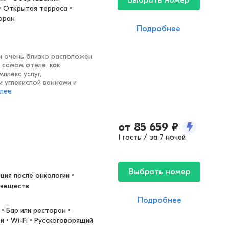
Выбрать номер
 Открытая терраса • 
торан
Подробнее
н очень близко расположен
в самом отеле, как
плекс услуг,
 углекислой ваннами и
алее
от
85 659
₽
1 гость / за 7 ночей
Выбрать номер
ия после онкологии • 
 веществ
Подробнее
• Бар или ресторан • 
 • Wi-Fi • Русскоговорящий 