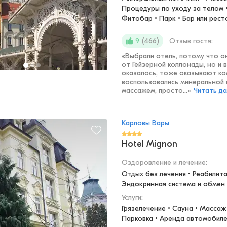
Процедуры по уходу за телом •
Фитобар • Парк • Бар или рес
(
466
)
Отзыв гостя:
9
«
Выбрали отель, потому что о
от Гейзерной коллонады, но и 
оказалось, тоже оказывают ком
воспользовались минеральной и
массажем, просто...
»
Читать д
Карловы Вары
Hotel Mignon
Оздоровление и лечение
:
Отдых без лечения • Реабилитац
Эндокринная система и обмен
Услуги:
Грязелечение • Сауна • Массаж 
Парковка • Аренда автомобилей