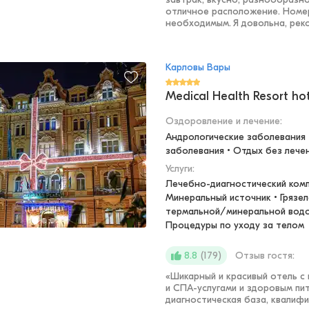
отличное расположение. Номе
необходимым. Я довольна, рек
Карловы Вары
Medical Health Resort ho
Оздоровление и лечение
:
Андрологические заболевания •
заболевания • Отдых без лече
Услуги:
Лечебно-диагностический компл
Минеральный источник • Грязеле
термальной/минеральной водой
Процедуры по уходу за телом
(
179
)
Отзыв гостя:
8.8
«
Шикарный и красивый отель с
и СПА-услугами и здоровым пи
диагностическая база, квалифи