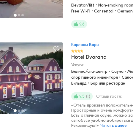
Elevator/lift • Non-smoking rooms
Free Wi-Fi • Car rental • German
9.6
Карловы Вары
Hotel Dvorana
Услуги:
Велнес/спа-центр • Сауна • Ма
спортивного инвентаря • Салон
Бильярд • Бар или ресторан
(
1
)
Отзыв гостя:
9.5
«
Отель произвел положительно
Просторные и очень комфортн
Есть отличная сауна, можно за
автобусе удобно добираться д
Рекомендую!
»
Читать далее