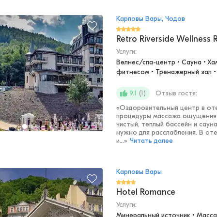
Карловы Вары, Чодов
Retro Riverside Wellness 
Услуги:
Велнес/спа-центр • Сауна • Ха
фитнесом • Тренажерный зал • 
(
1
)
Отзыв гостя:
9.1
«
Оздоровительный центр в оте
процедуры массажа ощущения 
чистый, теплый бассейн и саун
нужно для расслабления. В о
и...
»
Читать далее
Карловы Вары
Hotel Romance
Услуги:
Минеральный источник • Масса