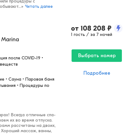
чили процедуры с
обывают...
»
Читать далее
от
108 208
₽
1 гость / за 7 ночей
 Marina
Выбрать номер
ия после COVID-19 • 
 веществ
Подробнее
ие • Сауна • Паровая баня 
тывания • Процедуры по 
рах! Всегда отличные спа-
аем их во время отпуска.
рамм рассчитаны на двоих,
 Хороший массаж, ванны,