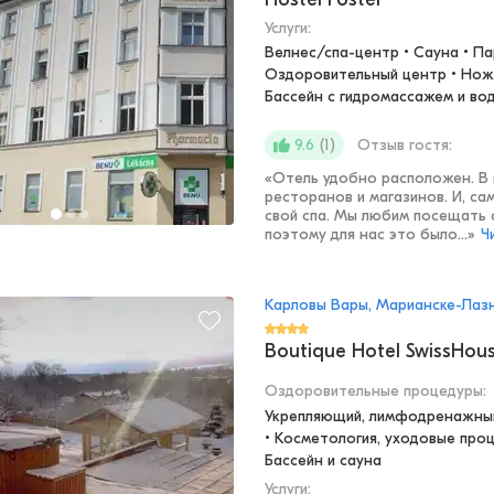
Услуги:
Велнес/спа-центр • Сауна • Парк
Оздоровительный центр • Ножн
Бассейн с гидромассажем и в
(
1
)
Отзыв гостя:
9.6
«
Отель удобно расположен. В
ресторанов и магазинов. И, са
свой спа. Мы любим посещать 
поэтому для нас это было...
»
Ч
Карловы Вары, Марианске-Лаз
Boutique Hotel SwissHou
Оздоровительные процедуры
:
Укрепляющий, лимфодренажный
• Косметология, уходовые проц
Бассейн и сауна
Услуги: