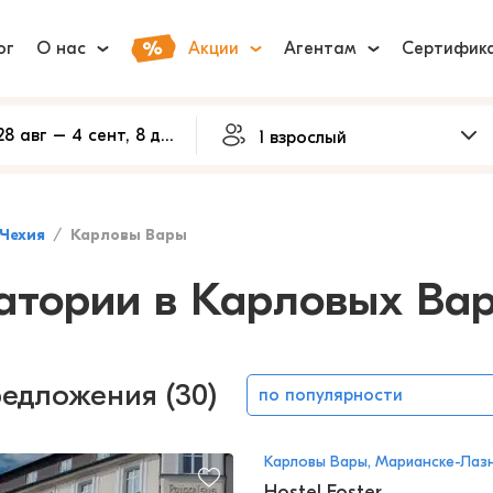
ог
О нас
Акции
Агентам
Сертифик
Чехия
Карловы Вары
атории в Карловых Вар
редложения (30)
по популярности
Карловы Вары, Марианске-Лаз
Hostel Foster