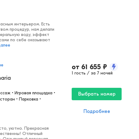
расным интерьером. Есть
вом процедур, нам делали
инеральную воду, эффект
сами по себе оказывают
далее
не
от
61 655
₽
1 гость / за 7 ночей
naria
ссаж • Игровая площадка • 
Выбрать номер
сторан • Парковка • 
Подробнее
сто, уютно. Прекрасная
жественны! Отличный
о. Отзывчивый персонал,