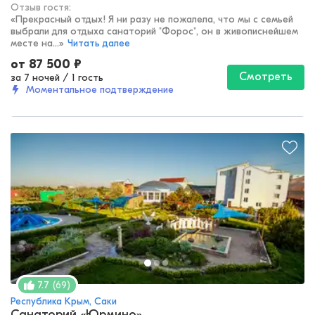
Отзыв гостя:
«
Прекрасный отдых! Я ни разу не пожалела, что мы с семьей
выбрали для отдыха санаторий "Форос", он в живописнейшем
месте на...
»
Читать далее
от
87 500
₽
Смотреть
за 7 ночей
/
1 гость
Моментальное подтверждение
(
69
)
7.7
Республика Крым, Саки
Санаторий «Юрмино»