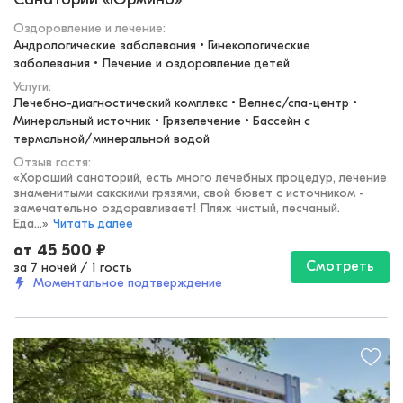
Оздоровление и лечение
:
Андрологические заболевания • Гинекологические 
заболевания • Лечение и оздоровление детей
Услуги:
Лечебно-диагностический комплекс • Велнес/спа-центр • 
Минеральный источник • Грязелечение • Бассейн с 
термальной/минеральной водой
Отзыв гостя:
«
Хороший санаторий, есть много лечебных процедур, лечение
знаменитыми сакскими грязями, свой бювет с источником -
замечательно оздоравливает! Пляж чистый, песчаный.
Еда...
»
Читать далее
от
45 500
₽
Смотреть
за 7 ночей
/
1 гость
Моментальное подтверждение