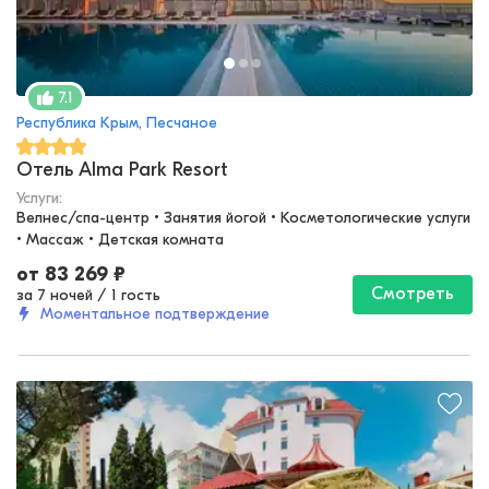
7.1
Республика Крым, Песчаное
Отель Alma Park Resort
Услуги:
Велнес/спа-центр • Занятия йогой • Косметологические услуги 
• Массаж • Детская комната
от
83 269
₽
Смотреть
за 7 ночей
/
1 гость
Моментальное подтверждение