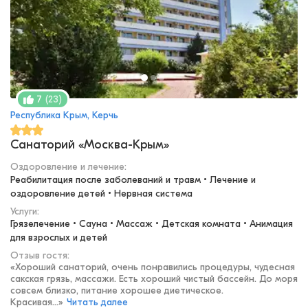
(
23
)
7
Республика Крым, Керчь
Санаторий «Москва-Крым»
Оздоровление и лечение
:
Реабилитация после заболеваний и травм • Лечение и 
оздоровление детей • Нервная система
Услуги:
Грязелечение • Сауна • Массаж • Детская комната • Анимация 
для взрослых и детей
Отзыв гостя:
«
Хороший санаторий, очень понравились процедуры, чудесная
сакская грязь, массажи. Есть хороший чистый бассейн. До моря
совсем близко, питание хорошее диетическое.
Красивая...
»
Читать далее