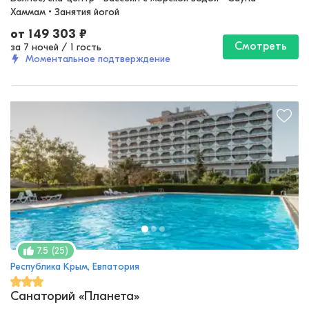
Хаммам • Занятия йогой
от
149 303
₽
Смотреть
за 7 ночей
/
1 гость
Моментальное подтверждение
(
25
)
7.5
Республика Крым, Евпатория
Санаторий «Планета»