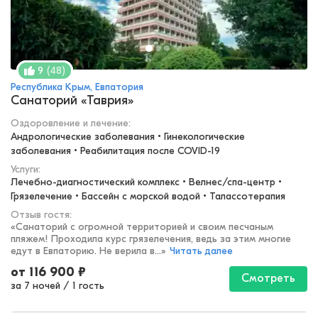
(
48
)
9
Республика Крым, Евпатория
Санаторий «Таврия»
Оздоровление и лечение
:
Андрологические заболевания • Гинекологические 
заболевания • Реабилитация после COVID-19
Услуги:
Лечебно-диагностический комплекс • Велнес/спа-центр • 
Грязелечение • Бассейн с морской водой • Талассотерапия
Отзыв гостя:
«
Санаторий с огромной территорией и своим песчаным
пляжем! Проходила курс грязелечения, ведь за этим многие
едут в Евпаторию. Не верила в...
»
Читать далее
от
116 900
₽
Смотреть
за 7 ночей
/
1 гость