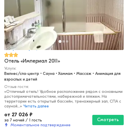
Республика Крым, Ялта
Отель «Империал 2011»
Услуги:
Велнес/спа-центр • Сауна • Хаммам • Массаж • Анимация для 
взрослых и детей
Отзыв гостя:
«
Отличный отель! Удобное расположение рядом с основными
достопримечательностями, набережной и пляжем. На
территории есть открытый бассейн, тренажерный зал, СПА с
сауной...
»
Читать далее
от
27 026
₽
Смотреть
за 7 ночей
/
1 гость
Моментальное подтверждение