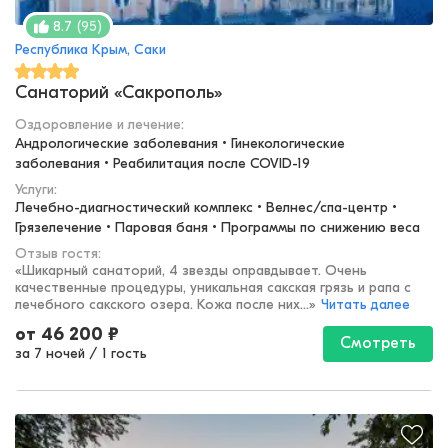
(
95
)
8.7
Республика Крым, Саки
Санаторий «Сакрополь»
Оздоровление и лечение
:
Андрологические заболевания • Гинекологические 
заболевания • Реабилитация после COVID-19
Услуги:
Лечебно-диагностический комплекс • Велнес/спа-центр • 
Грязелечение • Паровая баня • Программы по снижению веса
Отзыв гостя:
«
Шикарный санаторий, 4 звезды оправдывает. Очень
качественные процедуры, уникальная сакская грязь и рапа с
лечебного сакского озера. Кожа после них...
»
Читать далее
от
46 200
₽
Смотреть
за 7 ночей
/
1 гость