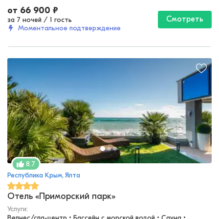
от
66 900
₽
Смотреть
за 7 ночей
/
1 гость
Моментальное подтверждение
8.7
Республика Крым, Ялта
Отель «Приморский парк»
Услуги:
Велнес/спа-центр • Бассейн с морской водой • Сауна • 