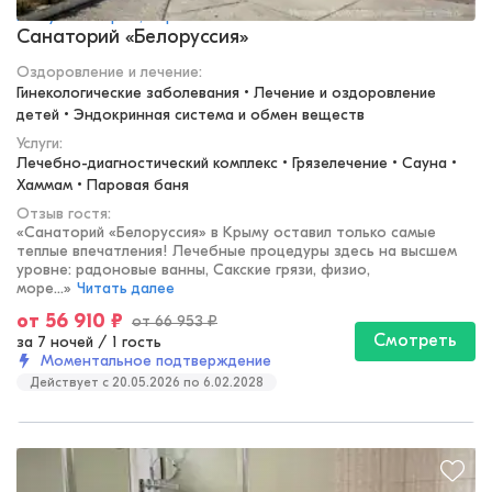
Республика Крым, Кореиз
Санаторий «Белоруссия»
Оздоровление и лечение
:
Гинекологические заболевания • Лечение и оздоровление 
детей • Эндокринная система и обмен веществ
Услуги:
Лечебно-диагностический комплекс • Грязелечение • Сауна • 
Хаммам • Паровая баня
Отзыв гостя:
«
Санаторий «Белоруссия» в Крыму оставил только самые
теплые впечатления! Лечебные процедуры здесь на высшем
уровне: радоновые ванны, Сакские грязи, физио,
море...
»
Читать далее
от
56 910
₽
от
66 953
₽
Смотреть
за 7 ночей
/
1 гость
Моментальное подтверждение
Действует c 20.05.2026 по 6.02.2028