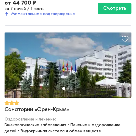
от
44 700
₽
Смотреть
за 7 ночей
/
1 гость
Моментальное подтверждение
Республика Крым, Евпатория
Санаторий «Орен-Крым»
Оздоровление и лечение
:
Гинекологические заболевания • Лечение и оздоровление 
детей • Эндокринная система и обмен веществ