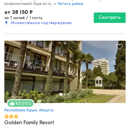
позвоночника! Еще есть...
»
Читать далее
от
38 150
₽
Смотреть
за 7 ночей
/
1 гость
Моментальное подтверждение
(
1151
)
9.2
Республика Крым, Алушта
Golden Family Resort