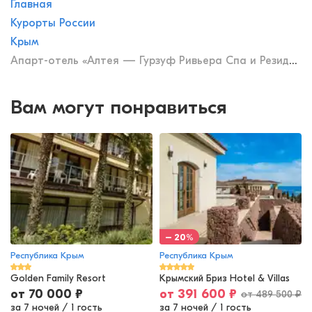
Главная
Курорты России
Крым
Апарт-отель «Алтея — Гурзуф Ривьера Спа и Резиденции»
Вам могут понравиться
– 20%
Республика Крым
Республика Крым
Golden Family Resort
Крымский Бриз Hotel & Villas
от
70 000
₽
от
391 600
₽
от
489 500
₽
за 7 ночей
/
1 гость
за 7 ночей
/
1 гость