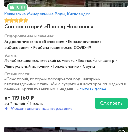
(
1
)
10
Кавказские Минеральные Воды, Кисловодск
Спа-санаторий «Дворец Нарзанов»
Оздоровление и лечение
:
Андрологические заболевания • Гинекологические 
заболевания • Реабилитация после COVID-19
Услуги:
Лечебно-диагностический комплекс • Велнес/спа-центр • 
Минеральный источник • Грязелечение • Сауна
Отзыв гостя:
«
Санаторий, который маскируется под шикарный
пятизвездочный отель! Мы с супругом в восторге от отдыха и
лечения. Брали путевки на 2 недели....
»
Читать далее
от
119 160
₽
Смотреть
за 7 ночей
/
1 гость
Моментальное подтверждение