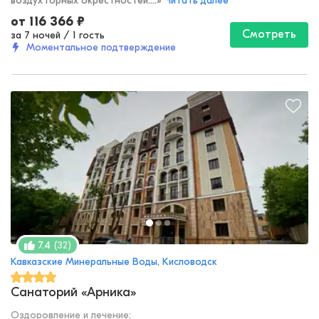
воздух горных окрестностей....
»
Читать далее
от
116 366
₽
Смотреть
за 7 ночей
/
1 гость
Моментальное подтверждение
(
32
)
7.4
Кавказские Минеральные Воды, Кисловодск
Санаторий «Арника»
Оздоровление и лечение
: