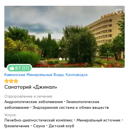
(
27
)
8.7
Кавказские Минеральные Воды, Кисловодск
Санаторий «Джинал»
Оздоровление и лечение
:
Андрологические заболевания • Гинекологические 
заболевания • Эндокринная система и обмен веществ
Услуги:
Лечебно-диагностический комплекс • Минеральный источник • 
Грязелечение • Сауна • Детский клуб