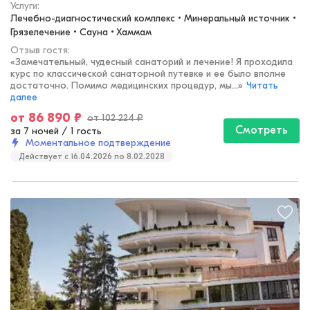
Услуги:
Лечебно-диагностический комплекс • Минеральный источник • 
Грязелечение • Сауна • Хаммам
Отзыв гостя:
«
Замечательный, чудесный санаторий и лечение! Я проходила
курс по классической санаторной путевке и ее было вполне
достаточно. Помимо медицинских процедур, мы...
»
Читать
далее
от
86 890
₽
от
102 224
₽
Смотреть
за 7 ночей
/
1 гость
Моментальное подтверждение
Действует c 16.04.2026 по 8.02.2028