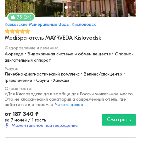
(
24
)
7.5
Кавказские Минеральные Воды, Кисловодск
MediSpa-отель MAYRVEDA Kislovodsk
Оздоровление и лечение
:
Аюрведа • Эндокринная система и обмен веществ • Опорно-
двигательный аппарат
Услуги:
Лечебно-диагностический комплекс • Велнес/спа-центр • 
Грязелечение • Сауна • Хаммам
Отзыв гостя:
«
Для Кисловодска да и вообще для России уникальное место.
Это не классический санаторий а современный отель, где
заботятся и о твоем...
»
Читать далее
от
187 340
₽
Смотреть
за 7 ночей
/
1 гость
Моментальное подтверждение