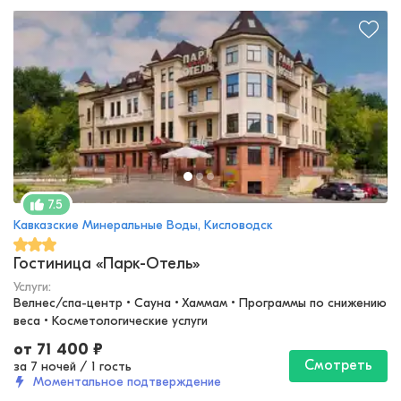
7.5
Кавказские Минеральные Воды, Кисловодск
Гостиница «Парк-Отель»
Услуги:
Велнес/спа-центр • Сауна • Хаммам • Программы по снижению 
веса • Косметологические услуги
от
71 400
₽
Смотреть
за 7 ночей
/
1 гость
Моментальное подтверждение