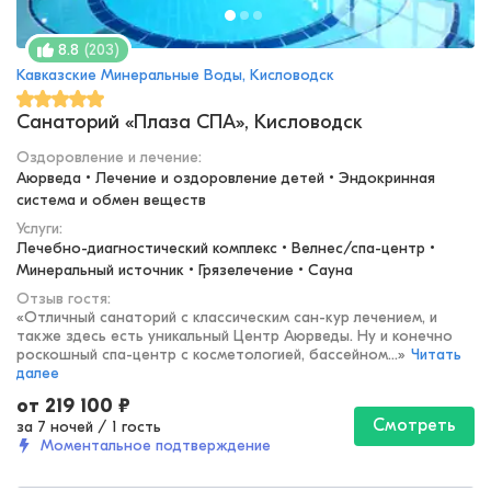
(
203
)
8.8
Кавказские Минеральные Воды, Кисловодск
Санаторий «Плаза СПА», Кисловодск
Оздоровление и лечение
:
Аюрведа • Лечение и оздоровление детей • Эндокринная 
система и обмен веществ
Услуги:
Лечебно-диагностический комплекс • Велнес/спа-центр • 
Минеральный источник • Грязелечение • Сауна
Отзыв гостя:
«
Отличный санаторий с классическим сан-кур лечением, и
также здесь есть уникальный Центр Аюрведы. Ну и конечно
роскошный спа-центр с косметологией, бассейном...
»
Читать
далее
от
219 100
₽
Смотреть
за 7 ночей
/
1 гость
Моментальное подтверждение