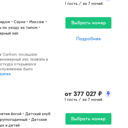
1 гость / за 7 ночей
идом • Сауна • Массаж • 
Выбрать номер
по уходу за телом • 
ерный зал
Подробнее
в Carlton: посещали
ренажерный зал, плавали в
откуда открывался
бслуживание было
 далее
от
377 027
₽
1 гость / за 7 ночей
ятия йогой • Детский клуб 
Выбрать номер
руглогодичный • Детская 
ых и детей