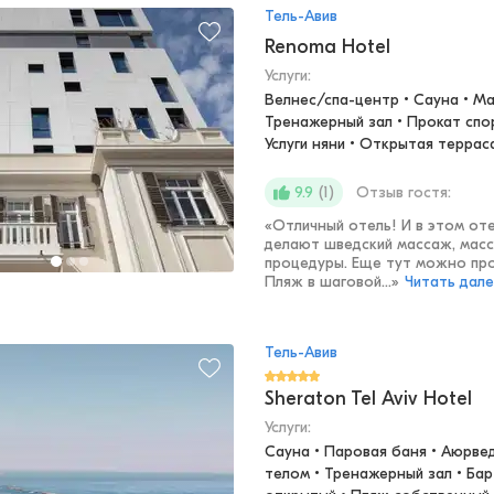
Тель-Авив
Renoma Hotel
Услуги:
Велнес/спа-центр • Сауна • Ма
Тренажерный зал • Прокат спор
Услуги няни • Открытая террас
(
1
)
Отзыв гостя:
9.9
«
Отличный отель! И в этом оте
делают шведский массаж, масс
процедуры. Еще тут можно про
Пляж в шаговой...
»
Читать дал
Тель-Авив
Sheraton Tel Aviv Hotel
Услуги:
Сауна • Паровая баня • Аюрвед
телом • Тренажерный зал • Бар 