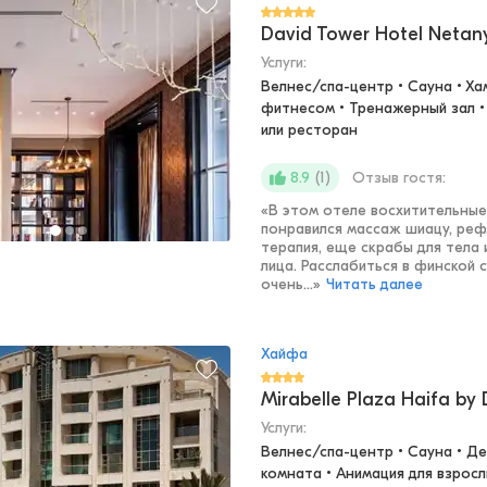
David Tower Hotel Netany
Услуги:
Велнес/спа-центр • Сауна • Ха
фитнесом • Тренажерный зал •
или ресторан
(
1
)
Отзыв гостя:
8.9
«
В этом отеле восхитительные
понравился массаж шиацу, реф
терапия, еще скрабы для тела
лица. Расслабиться в финской
очень...
»
Читать далее
Хайфа
Mirabelle Plaza Haifa by
Услуги:
Велнес/спа-центр • Сауна • Дет
комната • Анимация для взрослы