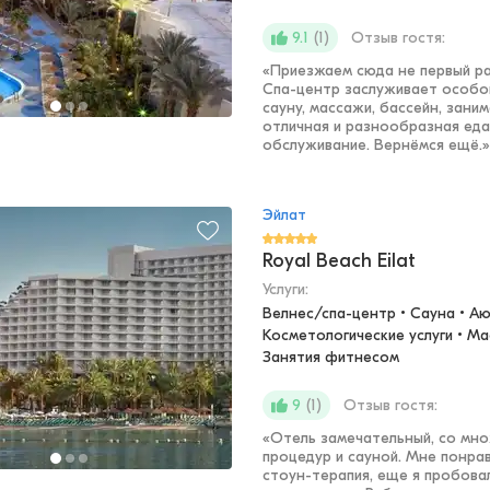
(
1
)
Отзыв гостя:
9.1
«
Приезжаем сюда не первый ра
Спа-центр заслуживает особо
сауну, массажи, бассейн, заним
отличная и разнообразная еда
обслуживание. Вернёмся ещё.
»
Эйлат
Royal Beach Eilat
Услуги:
Велнес/спа-центр • Сауна • Аюр
Косметологические услуги • Ма
Занятия фитнесом
(
1
)
Отзыв гостя:
9
«
Отель замечательный, со мно
процедур и сауной. Мне понра
стоун-терапия, еще я пробова