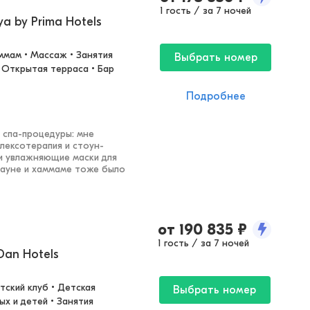
1 гость / за 7 ночей
a by Prima Hotels
ммам • Массаж • Занятия 
Выбрать номер
 Открытая терраса • Бар 
Подробнее
 спа-процедуры: мне
лексотерапия и стоун-
 и увлажняющие маски для
 сауне и хаммаме тоже было
от
190 835
₽
1 гость / за 7 ночей
 Dan Hotels
ский клуб • Детская 
Выбрать номер
х и детей • Занятия 