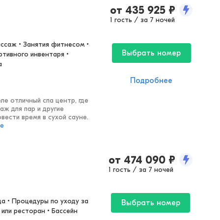
от
435 925
₽
1 гость / за 7 ночей
ссаж • Занятия фитнесом • 
Выбрать номер
тивного инвентаря • 
а
Подробнее
ле отличный спа центр, где
аж для пар и другие
вести время в сухой сауне.
ее
от
474 090
₽
1 гость / за 7 ночей
а • Процедуры по уходу за 
Выбрать номер
или ресторан • Бассейн 