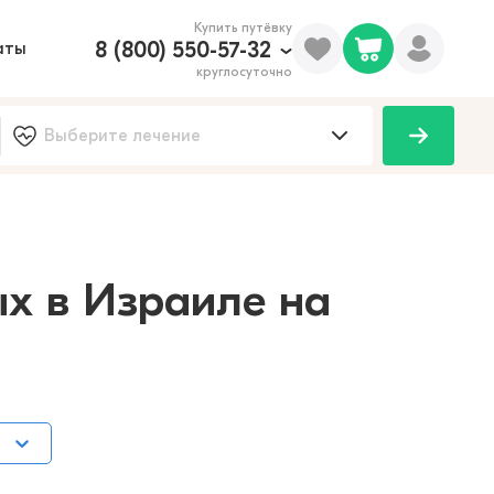
Купить путёвку
8 (800) 550-57-32
аты
круглосуточно
100
х в Израиле на