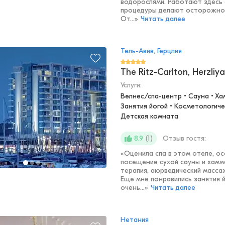
водорослями. Работают здесь 
процедуры делают осторожно 
От...
»
Читать далее
Тель-Авив, Герцлия
The Ritz-Carlton, Herzliya
Услуги:
Велнес/спа-центр • Сауна • Ха
Занятия йогой • Косметологичес
Детская комната
(
1
)
Отзыв гостя:
8.9
«
Оценила спа в этом отеле, о
посещение сухой сауны и хамм
терапия, аюрведический массаж
Еще мне понравились занятия й
очень...
»
Читать далее
Нетания