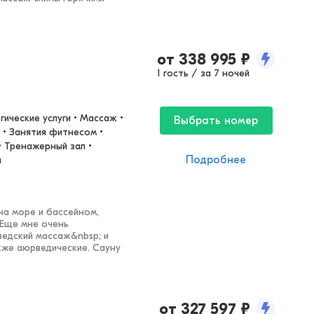
от
338 995
₽
1 гость / за 7 ночей
ические услуги • Массаж • 
Выбрать номер
 • Занятия фитнесом • 
 Тренажерный зал • 
Подробнее
я
а море и бассейном,
 Еще мне очень
ведский массаж&nbsp; и
кже аюрведические. Сауну
от
327 597
₽