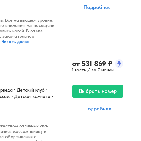
Подробнее
з. Все на высшем уровне.
го внимания: мы посещали
ались йогой. В отеле
, замечательное
Читать далее
от
531 869
₽
1 гость / за 7 ночей
веда • Детский клуб • 
Выбрать номер
ссаж • Детская комната • 
Подробнее
жеством отличных спа-
вились массаж шиацу и
ла обертывания с