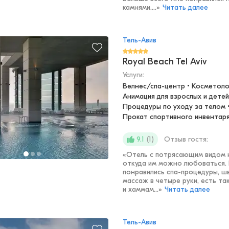
камнями....
»
Читать далее
Тель-Авив
Royal Beach Tel Aviv
Услуги:
Велнес/спа-центр • Косметолог
Анимация для взрослых и детей
Процедуры по уходу за телом •
Прокат спортивного инвентар
(
1
)
Отзыв гостя:
9.1
«
Отель с потрясающим видом н
откуда им можно любоваться.
понравились спа-процедуры, ш
массаж в четыре руки, есть та
и хаммам...
»
Читать далее
Тель-Авив