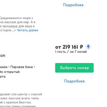
Подробнее
Средиземного моря с
а массаж для пар. А я
х процедур для лица и
торге....
»
Читать далее
от
219 161
₽
1 гость / за 7 ночей
ion
ммам • Паровая баня • 
Выбрать номер
йн открытый 
ната
Подробнее
довал спа-центр с сауной
ажа: массаж всего тела,
ий с кремом Биотон.
массаж спины горячими