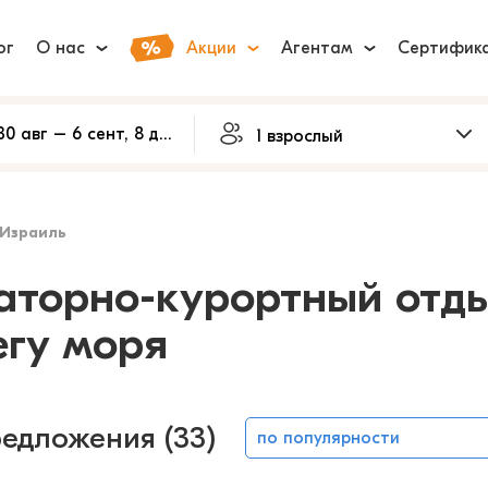
ог
О нас
Акции
Агентам
Сертифик
Израиль
аторно-курортный отды
егу моря
редложения (33)
по популярности