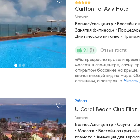
Carlton Tel Aviv Hotel
Услуги:
Велнес/спа-центр • Бассейн с в
Занятия фитнесом • Процедуры 
Диетическое питание • Тренаж
(
1
)
Отзыв гостя:
9.1
«
Мы прекрасно провели время 
массаж в спа-центре, сауну, т
открытом бассейне на крыше, 
впечатляющий вид на море. О
отличным, а завтрак...
»
Читать
Эйлат
U Coral Beach Club Eilat
Услуги:
Велнес/спа-центр • Сауна • Зан
• Массаж • Бассейн открытый к
комната • Анимация для взросл