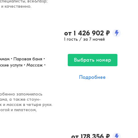
специалисты, все&nbsp;
и качественно.
от
1 426 902
₽
1 гость / за 7 ночей
ммам • Паровая баня • 
Выбрать номер
кие услуги • Массаж • 
Подробнее
собенно запомнилось
ама, а также стоун-
 и массаж в четыре руки.
огой и пилатесом,
от
178 356
₽