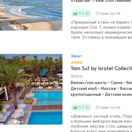
открытый • Пляж собственный
(
1
)
Отзыв гостя:
9.3
«
Прекрасный отель на берегу 
хорошим Спа. С мужем ходили н
брала несколько аюрведически
тела. Остались в полнейшем вос
Эйлат
Yam Suf by Isrotel Collect
Услуги:
Велнес/спа-центр • Сауна • Ха
Детский клуб • Массаж • Бассе
круглогодичный • Детская ком
(
1
)
Отзыв гостя:
9.3
«
Довольно уютный отель. Пора
и большим выбором видов масс
глубокий, массаж стоп, шведск
Больше всего мне понравился 