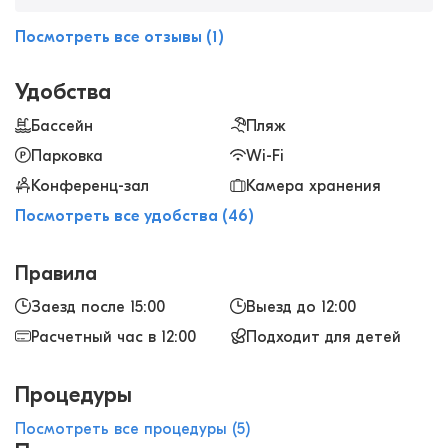
пробовала обертывания с водорослями.
Работают здесь специалисты, все&nbsp;
Посмотреть все отзывы (1)
процедуры делают осторожно и качественно.
От аэропорта сюда добираться не сложно,
Удобства
всего минут двадцать на такси. Советую тут
побывать!
Бассейн
Пляж
Парковка
Wi-Fi
Конференц-зал
Камера хранения
Посмотреть все удобства (46)
Правила
Заезд после 15:00
Выезд до 12:00
Расчетный час в 12:00
Подходит для детей
Процедуры
Посмотреть все процедуры (5)