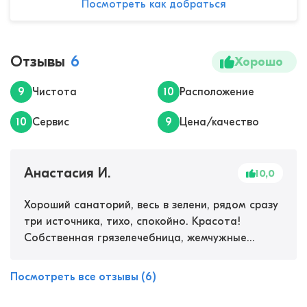
Посмотреть как добраться
Отзывы
6
Хорошо
9
Чистота
10
Расположение
10
Сервис
9
Цена/качество
Анастасия И.
10,0
Хороший санаторий, весь в зелени, рядом сразу
три источника, тихо, спокойно. Красота!
Собственная грязелечебница, жемчужные
ванны. Персонал очень приветливый, кормят
хорошо. Лечение хорошее, улучшения очень
Посмотреть все отзывы (6)
даже заметны.&nbsp;