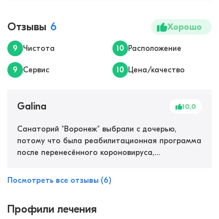
Отзывы
6
Хорошо
9
Чистота
10
Расположение
9
Сервис
10
Цена/качество
Galina
10,0
Санаторий "Воронеж" выбрали с дочерью,
потому что была реабилитационная программа
после перенесённого короновируса,
чувствовали себя ужасно, никак не могли
толком выздороветь, спасибо врачу санатория
Посмотреть все отзывы (6)
за правильно подобранные процедуры:
углекисло-водородные ванны, питьевое лечение
Профили лечения
и ингаляции с минеральной водой Ессентуки