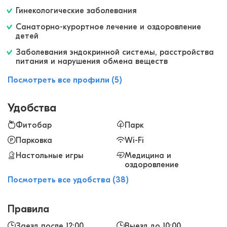
сделали свое дело. Прошел кашель, общее
Гинекологические заболевания
состояние намного улучшилось. Порадовали
Санаторно-курортное лечение и оздоровление
бонусы к путевке - бесплатные занятия в
детей
тренажерном зале и ЛФК.
Заболевания эндокринной системы, расстройства
питания и нарушения обмена веществ
Посмотреть все профили (5)
Удобства
Фитобар
Парк
Парковка
Wi-Fi
Настольные игры
Медицина и
оздоровление
Посмотреть все удобства (38)
Правила
Заезд после 12:00
Выезд до 10:00