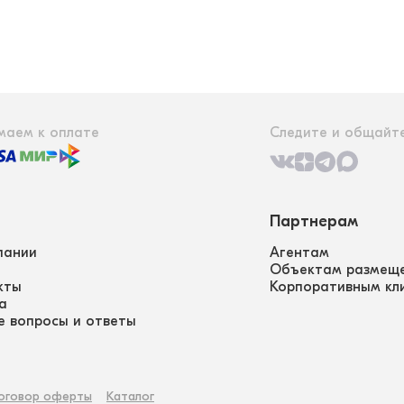
маем к оплате
Следите и общайте
Партнерам
пании
Агентам
Объектам размещ
кты
Корпоративным кл
а
е вопросы и ответы
оговор оферты
Каталог