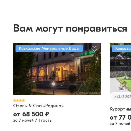
Вам могут понравиться
Кавказские Минеральные Воды
Кавказ
c 13.12.20
Отель & Спа «Родина»
Курортны
от
68 500
₽
от
77 
за 7 ночей
/
1 гость
за 7 ночей