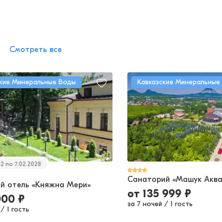
Смотреть все
ские Минеральные Воды
Кавказские Минеральные
22 по 7.02.2028
Санаторий «Машук Аква
й отель «Княжна Мери»
от
135 999
₽
000
₽
за 7 ночей
/
1 гость
/
1 гость