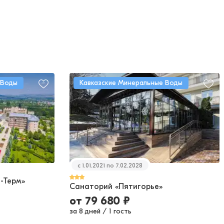
 Воды
Кавказские Минеральные Воды
c 1.01.2021 по 7.02.2028
-Терм»
Санаторий «Пятигорье»
от
79 680
₽
за 8 дней
/
1 гость