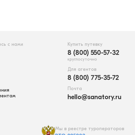
сь с нами
Купить путевку
8 (800) 550-57-32
круглосуточно
Для агентов
8 (800) 775-35-72
Почта
ения
иентам
hello@sanatory.ru
Мы в реестре туроператоров