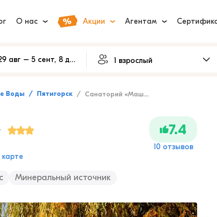
ог
О нас
Акции
Агентам
Сертифик
ые Воды
Пятигорск
Санаторий «Машук»
»
7.4
10 отзывов
 карте
с
Минеральный источник