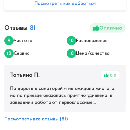
Посмотреть как добраться
Отзывы
81
Отлично
9
Чистота
10
Расположение
10
Сервис
10
Цена/качество
Татьяна П.
10,0
По дороге в санаторий я не ожидала многого,
но по приезде оказалась приятно удивлена: в
заведении работают первоклассные
специалисты, оборудование и сервис тоже на
высоте. Порадовало, что на территории
Посмотреть все отзывы (81)
имеется теплый бассейн с гидромассажем,