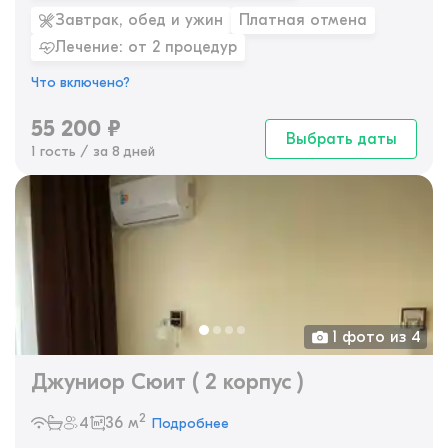
Завтрак, обед и ужин
Платная отмена
Лечение: от 2 процедур
Что включено?
55 200
₽
Выбрать даты
1 гость / за 8 дней
1 фото из 4
Джуниор Сюит ( 2 корпус )
2
4
36 м
Подробнее