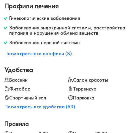
бювет с минеральной водой, сауна и даже
Профили лечения
солярий. Выбор лечебных процедур тоже
огромный: есть грязевая терапия, ванны с
Гинекологические заболевания
йодобромной водой, разные виды ингаляций,
Заболевания эндокринной системы, расстройства
массаж и много чего еще. Все понравилось.
питания и нарушения обмена веществ
Заболевания нервной системы
Посмотреть все профили (8)
Удобства
Бассейн
Салон красоты
Фитобар
Терренкур
Спортивный зал
Парковка
Посмотреть все удобства (53)
Правила