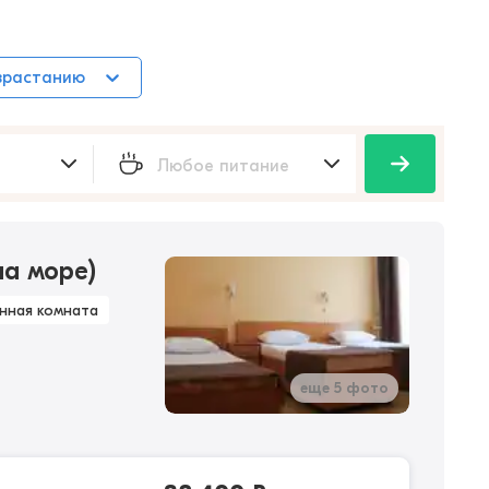
зрастанию
на море)
нная комната
еще 5 фото