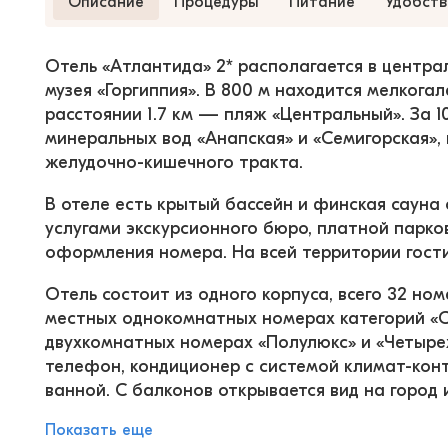
Описание
Процедуры
Питание
Удобств
Отель «Атлантида» 2* располагается в центра
музея «Горгиппия». В 800 м находится мелкогал
расстоянии 1.7 км — пляж «Центральный». За 1
минеральных вод «Анапская» и «Семигорская»,
желудочно-кишечного тракта.
В отеле есть крытый бассейн и финская сауна 
услугами экскурсионного бюро, платной парко
оформления номера. На всей территории гости
Отель состоит из одного корпуса, всего 32 но
местных однокомнатных номерах категорий «Ст
двухкомнатных номерах «Полулюкс» и «Четырех
телефон, кондиционер с системой климат-конт
ванной. С балконов открывается вид на город 
Показать еще