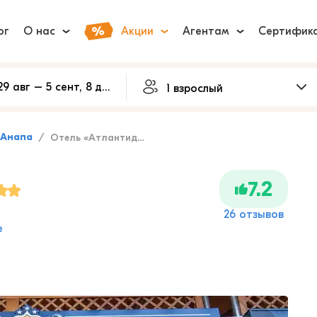
ог
О нас
Акции
Агентам
Сертифик
Анапа
Отель «Атлантида»
7.2
26 отзывов
е