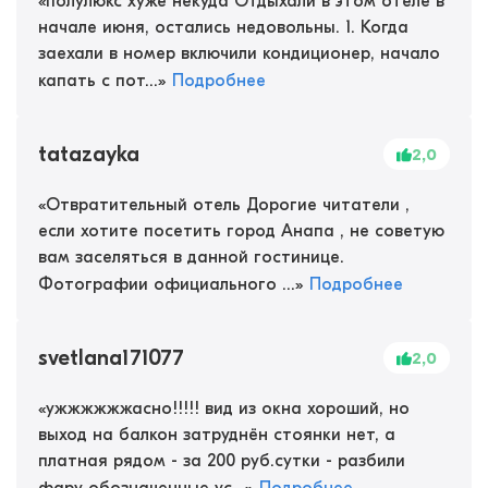
«
полулюкс хуже некуда Отдыхали в этом отеле в
начале июня, остались недовольны. 1. Когда
заехали в номер включили кондиционер, начало
капать с пот...
»
Подробнее
tatazayka
2,0
«
Отвратительный отель Дорогие читатели ,
если хотите посетить город Анапа , не советую
вам заселяться в данной гостинице.
Фотографии официального ...
»
Подробнее
svetlana171077
2,0
«
ужжжжжжасно!!!!! вид из окна хороший, но
выход на балкон затруднён стоянки нет, а
платная рядом - за 200 руб.сутки - разбили