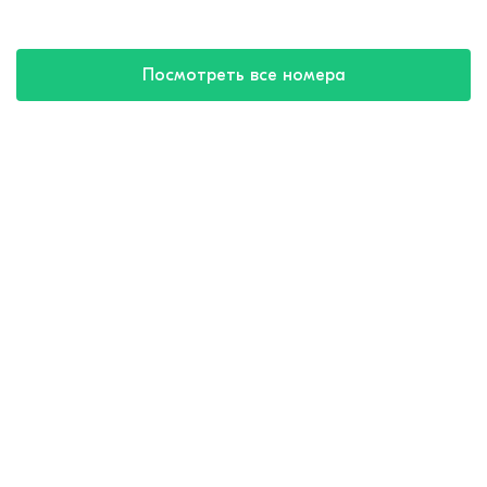
Посмотреть все номера
Купить путевку
8 (800) 550-57-32
круглосуточно
Для агентов