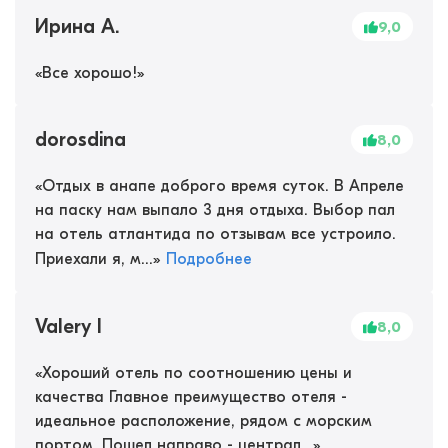
Ирина А.
9,0
«
Все хорошо!
»
dorosdina
8,0
«
Отдых в анапе доброго время суток. В Апреле
на паску нам выпало 3 дня отдыха. Выбор пал
на отель атлантида по отзывам все устроило.
Приехали я, м...
»
Подробнее
Valery I
8,0
«
Хороший отель по соотношению цены и
качества Главное преимущество отеля -
идеальное расположение, рядом с морским
портом. Пошел направо - централ...
»