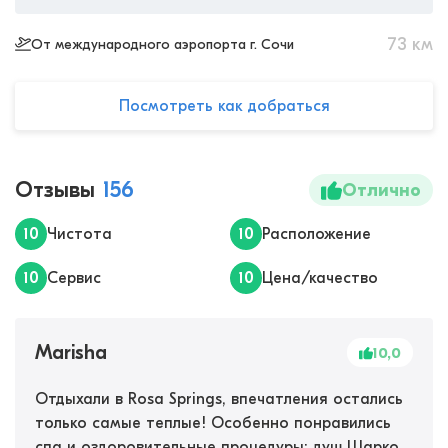
73
км
От международного аэропорта г. Сочи
Посмотреть как добраться
Отзывы
156
Отлично
10
Чистота
10
Расположение
10
Сервис
10
Цена/качество
Marisha
10,0
Отдыхали в Rosa Springs, впечатления остались
только самые теплые! Особенно понравились
спа и оздоровительные процедуры: душ Шарко