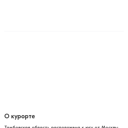
О курорте
Тамбовская область расположена к югу от Москвы, 