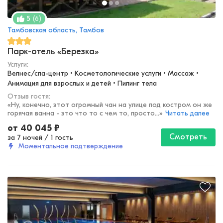
(
6
)
5
Тамбовская область, Тамбов
Парк-отель «Березка»
Услуги:
Велнес/спа-центр • Косметологические услуги • Массаж • 
Анимация для взрослых и детей • Пилинг тела
Отзыв гостя:
«
Ну, конечно, этот огромный чан на улице под костром он же
горячая ванна - это что то с чем то, просто...
»
Читать далее
от
40 045
₽
Смотреть
за 7 ночей
/
1 гость
Моментальное подтверждение