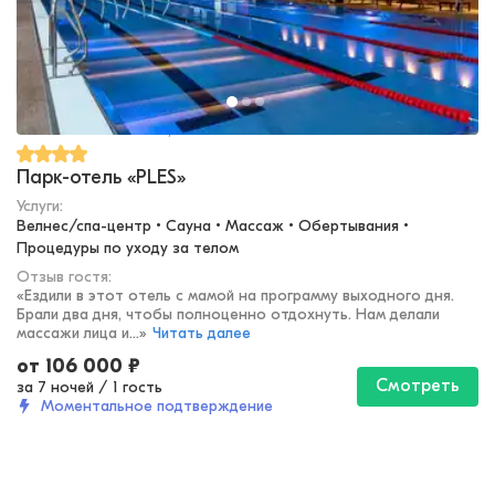
Тамбовская область, Тамбов
Парк-отель «PLES»
Услуги:
Велнес/спа-центр • Сауна • Массаж • Обертывания • 
Процедуры по уходу за телом
Отзыв гостя:
«
Ездили в этот отель с мамой на программу выходного дня.
Брали два дня, чтобы полноценно отдохнуть. Нам делали
массажи лица и...
»
Читать далее
от
106 000
₽
Смотреть
за 7 ночей
/
1 гость
Моментальное подтверждение