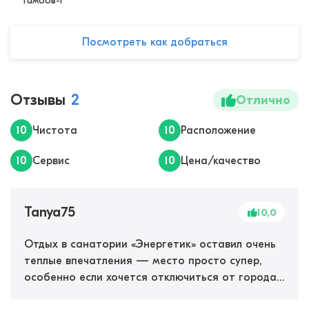
Тамбов-1
Посмотреть как добраться
Отзывы
2
Отлично
10
Чистота
10
Расположение
10
Сервис
10
Цена/качество
Tanya75
10,0
Отдых в санатории «Энергетик» оставил очень
теплые впечатления — место просто супер,
особенно если хочется отключиться от города.
Воздух здесь действительно особенный —