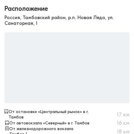
Расположение
Россия, Тамбовский район, р.п. Новая Ляда, ул.
Санаторная, 1
От остановки «Центральный рынок» в г.
17
км
Тамбов
16
км
От автовокзала «Северный» в г. Тамбов
От железнодорожного вокзала
18
км