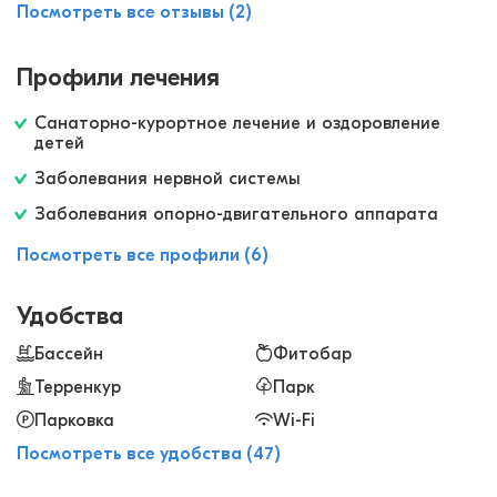
пахнет соснами и травами, сразу чувствуешь,
Посмотреть все отзывы (2)
как тело расслабляется. Очень понравились
оздоровительные процедуры: особенно
Профили лечения
гидромассаж, ароматерапия и хвойные ванны,
организм и настроение заметно
Санаторно-курортное лечение и оздоровление
восстанавливается. Номер чистый, все
детей
необходимое имелось. Питание вкусное и
Заболевания нервной системы
разнообразное и главное полезное!
Заболевания опорно-двигательного аппарата
Посмотреть все профили (6)
Удобства
Бассейн
Фитобар
Терренкур
Парк
Парковка
Wi-Fi
Посмотреть все удобства (47)