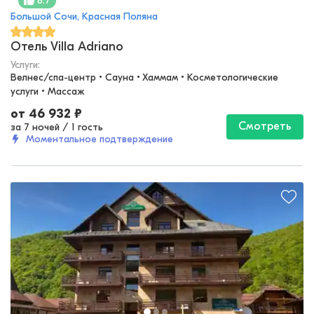
8.7
Большой Сочи, Красная Поляна
Отель Villa Adriano
Услуги:
Велнес/спа-центр • Сауна • Хаммам • Косметологические 
услуги • Массаж
от
46 932
₽
Смотреть
за 7 ночей
/
1 гость
Моментальное подтверждение