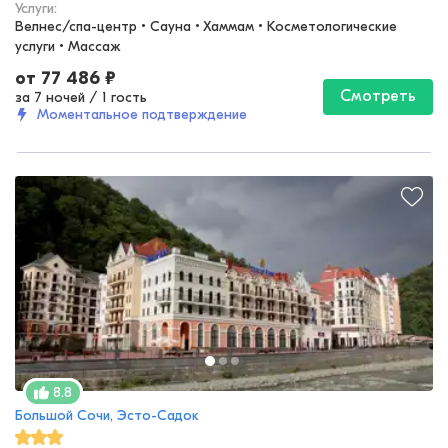
Услуги:
Велнес/спа-центр • Сауна • Хаммам • Косметологические 
услуги • Массаж
от
77 486
₽
Смотреть
за 7 ночей
/
1 гость
Моментальное подтверждение
8.8
Большой Сочи, Эсто-Садок