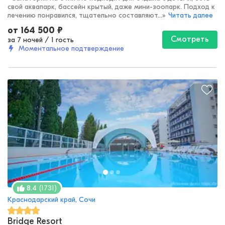
свой аквапарк, бассейн крытый, даже мини-зоопарк. Подход к
лечению понравился, тщательно составляют...
»
Читать далее
от
164 500
₽
Смотреть
за 7 ночей
/
1 гость
Моментальное подтверждение
(
1731
)
8.4
Краснодарский край, Сочи
Bridge Resort