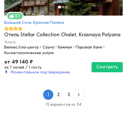
8.7
Большой Сочи, Красная Поляна
Отель Stellar Collection Chalet, Krasnaya Polyana
Услуги:
Велнес/спа-центр • Сауна • Хаммам • Паровая баня • 
Косметологические услуги
от
49 140
₽
Смотреть
за 7 ночей
/
1 гость
Моментальное подтверждение
1
2
3
15 вариантов из 34