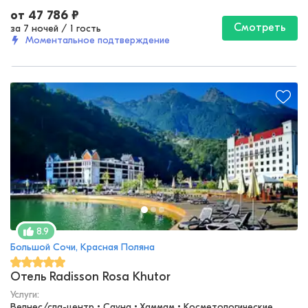
от
47 786
₽
Смотреть
за 7 ночей
/
1 гость
Моментальное подтверждение
8.9
Большой Сочи, Красная Поляна
Отель Radisson Rosa Khutor
Услуги:
Велнес/спа-центр • Сауна • Хаммам • Косметологические 