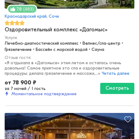
(
483
)
7.8
Краснодарский край, Сочи
Оздоровительный комплекс «Дагомыс»
Услуги:
Лечебно-диагностический комплекс • Велнес/спа-центр • 
Грязелечение • Бассейн с морской водой • Сауна
Отзыв гостя:
«
Я отдыхала в «Дагомысе» этим летом и осталась очень
довольна! Самое приятное это спа и оздоровительные
процедуры: делала грязелечение и массажи,...
»
Читать далее
от
78 900
₽
Смотреть
за 7 ночей
/
1 гость
Моментальное подтверждение