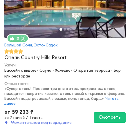
(
3
)
10
Большой Сочи, Эсто-Садок
Отель Country Hills Resort
Услуги:
Бассейн с видом • Сауна • Хаммам • Открытая терраса • Бар 
или ресторан
Отзыв гостя:
«
Супер отель! Провели три дня в этом прекрасном отеле,
находится напротив казино, отель новый открылся в феврале.
Бассейн подогреваемый, лежаки, полотенца, бар,...
»
Читать
далее
от
59 233
₽
Смотреть
за 7 ночей
/
1 гость
Моментальное подтверждение