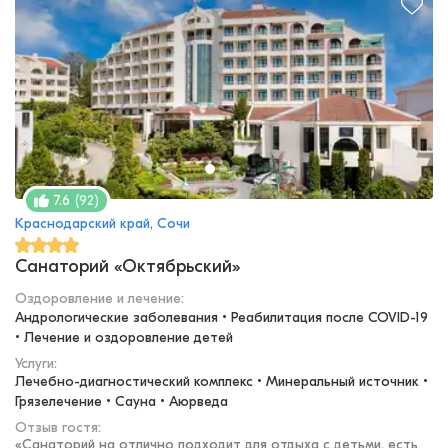
(
92
)
7.6
Краснодарский край, Сочи
Санаторий «Октябрьский»
Оздоровление и лечение
:
Андрологические заболевания • Реабилитация после COVID-19 
• Лечение и оздоровление детей
Услуги:
Лечебно-диагностический комплекс • Минеральный источник • 
Грязелечение • Сауна • Аюрведа
Отзыв гостя:
«
Санаторий на отлично подходит для отдыха с детьми, есть