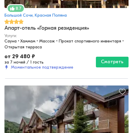
8.7
Большой Сочи, Красная Поляна
Апарт-отель «Горная резиденция»
Услуги:
Сауна • Хаммам • Массаж • Прокат спортивного инвентаря • 
Открытая терраса
от
29 480
₽
Смотреть
за 7 ночей
/
1 гость
Моментальное подтверждение