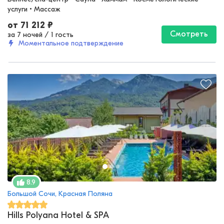
услуги • Массаж
от
71 212
₽
Смотреть
за 7 ночей
/
1 гость
Моментальное подтверждение
8.9
Большой Сочи, Красная Поляна
Hills Polyana Hotel & SPA