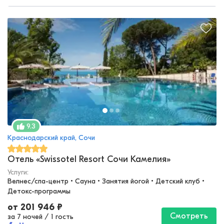
9.3
Краснодарский край, Сочи
Отель «Swissotel Resort Сочи Камелия»
Услуги:
Велнес/спа-центр • Сауна • Занятия йогой • Детский клуб • 
Детокс-программы
от
201 946
₽
Смотреть
за 7 ночей
/
1 гость