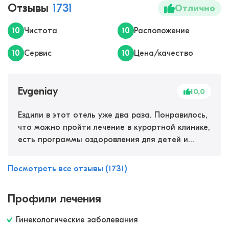
Отзывы
1731
Отлично
10
Чистота
10
Расположение
10
Сервис
10
Цена/качество
Evgeniay
10,0
Ездили в этот отель уже два раза. Понравилось,
что можно пройти лечение в курортной клинике,
есть программы оздоровления для детей и
взрослых. Это полноценный санаторий, только в
виде отеля и на море. Хороший спа-комплекс,
Посмотреть все отзывы (1731)
отличный массаж. Все включено, вкусное
питание, несколько бассейнов. Чистый красивый
Профили лечения
пляж. Нам все очень понравилось оба раза,
хотим вернуться еще.
Гинекологические заболевания