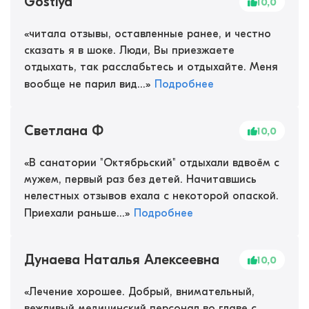
Gostiya
10,0
«
читала отзывы, оставленные ранее, и честно
сказать я в шоке. Люди, Вы приезжаете
отдыхать, так расслабьтесь и отдыхайте. Меня
вообще не парил вид...
»
Подробнее
Светлана Ф
10,0
«
В санатории "Октябрьский" отдыхали вдвоём с
мужем, первый раз без детей. Начитавшись
нелестных отзывов ехала с некоторой опаской.
Приехали раньше...
»
Подробнее
Дунаева Наталья Алексеевна
10,0
«
Лечение хорошее. Добрый, внимательный,
вежливый медицинский персонал во главе с