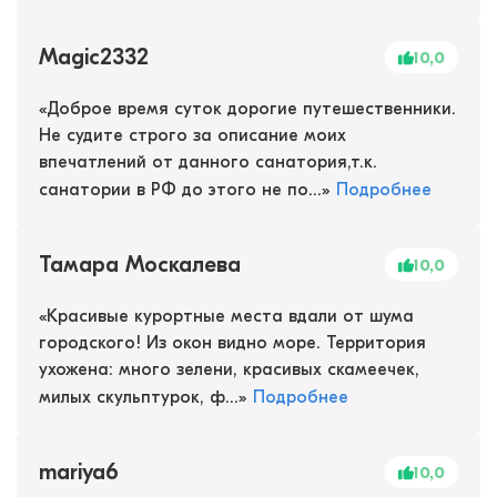
Magic2332
10,0
«
Доброе время суток дорогие путешественники.
Не судите строго за описание моих
впечатлений от данного санатория,т.к.
санатории в РФ до этого не по...
»
Подробнее
Тамара Москалева
10,0
«
Красивые курортные места вдали от шума
городского! Из окон видно море. Территория
ухожена: много зелени, красивых скамеечек,
милых скульптурок, ф...
»
Подробнее
mariya6
10,0