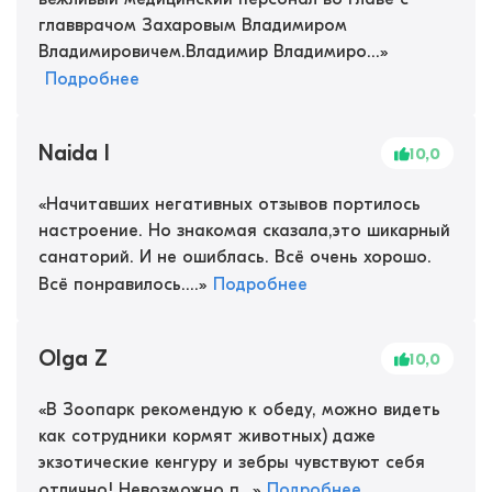
главврачом Захаровым Владимиром
Владимировичем.Владимир Владимиро...
»
Подробнее
Naida I
10,0
«
Начитавших негативных отзывов портилось
настроение. Но знакомая сказала,это шикарный
санаторий. И не ошиблась. Всё очень хорошо.
Всё понравилось....
»
Подробнее
Olga Z
10,0
«
В Зоопарк рекомендую к обеду, можно видеть
как сотрудники кормят животных) даже
экзотические кенгуру и зебры чувствуют себя
отлично! Невозможно п...
»
Подробнее