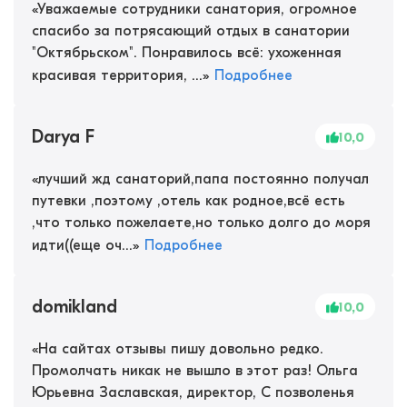
«
Уважаемые сотрудники санатория, огромное
спасибо за потрясающий отдых в санатории
"Октябрьском". Понравилось всё: ухоженная
красивая территория, ...
»
Подробнее
Darya F
10,0
«
лучший жд санаторий,папа постоянно получал
путевки ,поэтому ,отель как родное,всё есть
,что только пожелаете,но только долго до моря
идти((еще оч...
»
Подробнее
domikland
10,0
«
На сайтах отзывы пишу довольно редко.
Промолчать никак не вышло в этот раз! Ольга
Юрьевна Заславская, директор, С позволенья