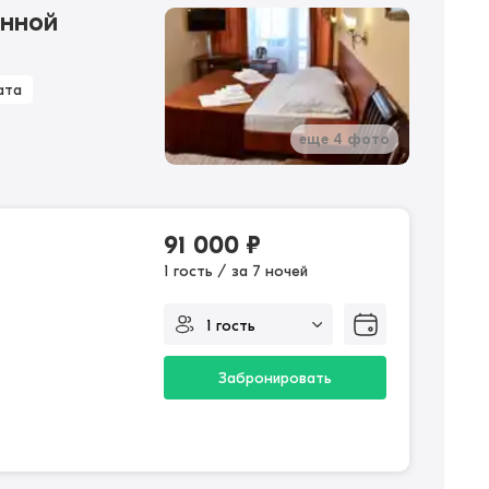
енной
ата
еще 4 фото
91 000
₽
1 гость / за 7 ночей
Забронировать