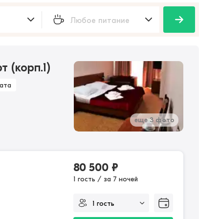
 (корп.1)
ата
еще 3 фото
80 500
₽
1 гость / за 7 ночей