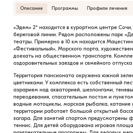
Описание
Программы
Профили лечения
«Эдем» 2* находится в курортном центре Сочи, 
береговой линии. Рядом расположены парк «Де
театры. Примерно в 10 км находится Мацестин
«Фестивальный», Морского порта, художествен
доехать на общественном транспорте. Комплек
оздоровительных заездов и семейного отпуска 
Территория пансионата окружена южной зелен
цветниками. У комплекса есть собственный пе
аэрарием над акваторией, шезлонгами, теневы
переодевания, спасательным постом и пунктом
водные мотоциклы, морская рыбалка, катание н
территории работает большой открытый бассе
загара. Для занятий спортом предусмотрены ф
теннис. Для детей оборудована игровая площа
развлекательные программы. Для деловых мер