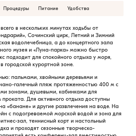
Процедуры
Питание
Удобства
всего в нескольких минутах ходьбы от 
ндрарий», Сочинский цирк, Летний и Зимний 
ская водолечебница, а до концертного зала 
ного музея и «Луна-парка» можно быстро 
с подходит для спокойного отдыха у моря, 
в городской курортной зоне.
ью: пальмами, хвойными деревьями и 
счано-галечный пляж протяженностью 400 м с 
ми зонами, душевыми, кабинками для 
 проката. Для активного отдыха доступны 
а «банане» и другие развлечения на воде. На 
йн с подогреваемой морской водой и зона для 
итнес-зал, теннисный корт и настольный 
дка и проходят сезонные творческо-
оприятий есть конференц-зал вместимостью 