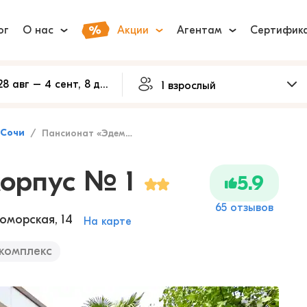
ог
О нас
Акции
Агентам
Сертифик
Сочи
Пансионат «Эдем», корпус № 1
корпус № 1
5.9
65 отзывов
номорская, 14
На карте
комплекс