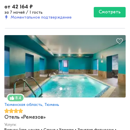
от
42 164
₽
Смотреть
за 7 ночей
/
1 гость
Моментальное подтверждение
8.4
Тюменская область, Тюмень
Отель «Ремезов»
Услуги:
Велнес/спа-центр • Сауна • Хаммам • Занятия фитнесом • 