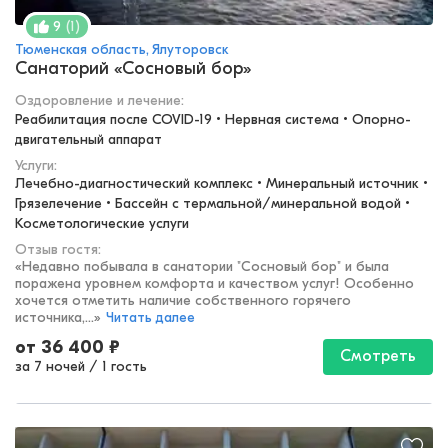
(
1
)
9
Тюменская область, Ялуторовск
Санаторий «Сосновый бор»
Оздоровление и лечение
:
Реабилитация после COVID-19 • Нервная система • Опорно-
двигательный аппарат
Услуги:
Лечебно-диагностический комплекс • Минеральный источник • 
Грязелечение • Бассейн с термальной/минеральной водой • 
Косметологические услуги
Отзыв гостя:
«
Недавно побывала в санатории "Сосновый бор" и была
поражена уровнем комфорта и качеством услуг! Особенно
хочется отметить наличие собственного горячего
источника,...
»
Читать далее
от
36 400
₽
Смотреть
за 7 ночей
/
1 гость