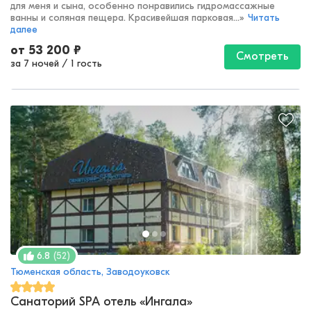
для меня и сына, особенно понравились гидромассажные
ванны и соляная пещера. Красивейшая парковая...
»
Читать
далее
от
53 200
₽
Смотреть
за 7 ночей
/
1 гость
(
52
)
6.8
Тюменская область, Заводоуковск
Санаторий SPA отель «Ингала»