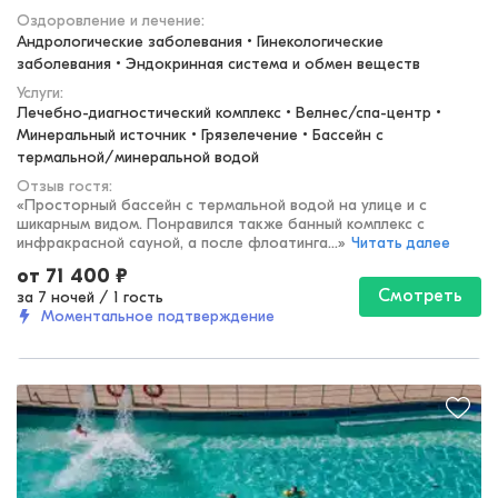
Оздоровление и лечение
:
Андрологические заболевания • Гинекологические 
заболевания • Эндокринная система и обмен веществ
Услуги:
Лечебно-диагностический комплекс • Велнес/спа-центр • 
Минеральный источник • Грязелечение • Бассейн с 
термальной/минеральной водой
Отзыв гостя:
«
Просторный бассейн с термальной водой на улице и с
шикарным видом. Понравился также банный комплекс с
инфракрасной сауной, а после флоатинга...
»
Читать далее
от
71 400
₽
Смотреть
за 7 ночей
/
1 гость
Моментальное подтверждение