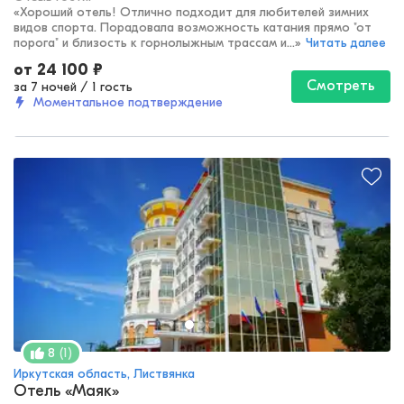
«
Хороший отель! Отлично подходит для любителей зимних
видов спорта. Порадовала возможность катания прямо "от
порога" и близость к горнолыжным трассам и...
»
Читать далее
от
24 100
₽
Смотреть
за 7 ночей
/
1 гость
Моментальное подтверждение
(
1
)
8
Иркутская область, Листвянка
Отель «Маяк»