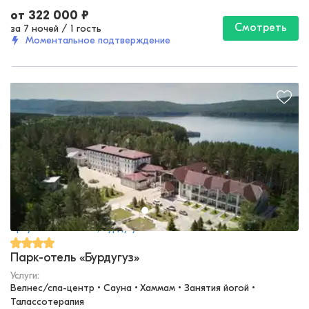
от
322 000
₽
Смотреть
за 7 ночей
/
1 гость
Моментальное подтверждение
Иркутская область, Бурдугуз
Парк-отель «Бурдугуз»
Услуги:
Велнес/спа-центр • Сауна • Хаммам • Занятия йогой • 
Талассотерапия