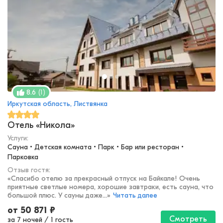
(
1
)
8.6
Иркутская область, Листвянка
Отель «Никола»
Услуги:
Сауна • Детская комната • Парк • Бар или ресторан • 
Парковка
Отзыв гостя:
«
Спасибо отелю за прекрасный отпуск на Байкале! Очень
приятные светлые номера, хорошие завтраки, есть сауна, что
большой плюс. У сауны даже...
»
Читать далее
от
50 871
₽
Смотреть
за 7 ночей
/
1 гость