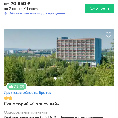
от
70 850
₽
Смотреть
за 7 ночей
/
1 гость
Моментальное подтверждение
(
3
)
7.3
Иркутская область, Братск
Санаторий «Солнечный»
Оздоровление и лечение
:
Реабилитация после COVID-19 • Лечение и оздоровление 