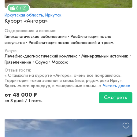
(
12
)
8
Иркутская область, Иркутск
Курорт «Ангара»
Оздоровление и лечение
:
Гинекологические заболевания • Реабилитация после 
инсультов • Реабилитация после заболеваний и травм
Услуги:
Лечебно-диагностический комплекс • Минеральный источник • 
Грязелечение • Сауна • Массаж
Отзыв гостя:
«
Отдыхали на курорте «Ангара», очень все понравилось.
Территория такая зеленая и спокойная, рядом река Иркут.
Здесь много процедур, и минеральные ванны,...
»
Читать далее
от
48 000
₽
Смотреть
за 8 дней
/
1 гость