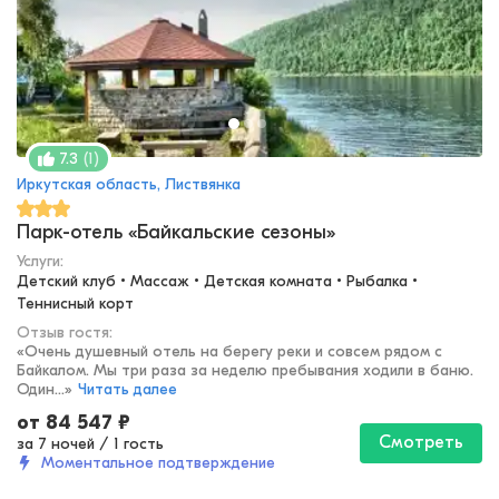
(
1
)
7.3
Иркутская область, Листвянка
Парк-отель «Байкальские сезоны»
Услуги:
Детский клуб • Массаж • Детская комната • Рыбалка • 
Теннисный корт
Отзыв гостя:
«
Очень душевный отель на берегу реки и совсем рядом с
Байкалом. Мы три раза за неделю пребывания ходили в баню.
Один...
»
Читать далее
от
84 547
₽
Смотреть
за 7 ночей
/
1 гость
Моментальное подтверждение