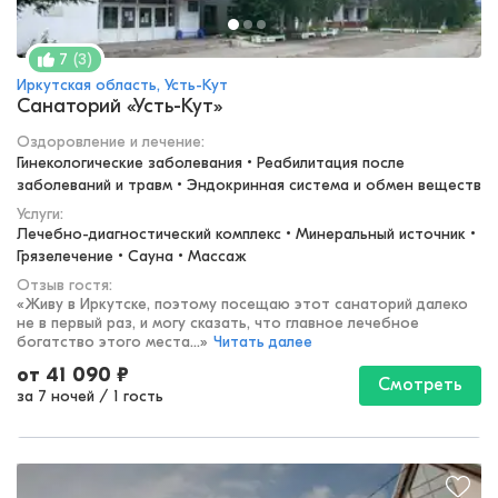
(
3
)
7
Иркутская область, Усть-Кут
Санаторий «Усть-Кут»
Оздоровление и лечение
:
Гинекологические заболевания • Реабилитация после 
заболеваний и травм • Эндокринная система и обмен веществ
Услуги:
Лечебно-диагностический комплекс • Минеральный источник • 
Грязелечение • Сауна • Массаж
Отзыв гостя:
«
Живу в Иркутске, поэтому посещаю этот санаторий далеко
не в первый раз, и могу сказать, что главное лечебное
богатство этого места...
»
Читать далее
от
41 090
₽
Смотреть
за 7 ночей
/
1 гость