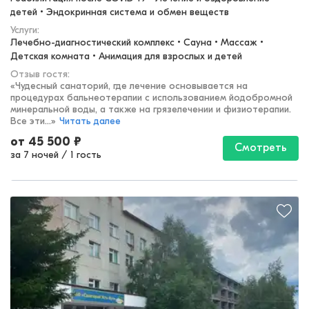
детей • Эндокринная система и обмен веществ
Услуги:
Лечебно-диагностический комплекс • Сауна • Массаж • 
Детская комната • Анимация для взрослых и детей
Отзыв гостя:
«
Чудесный санаторий, где лечение основывается на
процедурах бальнеотерапии с использованием йодобромной
минеральной воды, а также на грязелечении и физиотерапии.
Все эти...
»
Читать далее
от
45 500
₽
Смотреть
за 7 ночей
/
1 гость