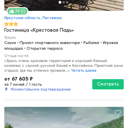
(
1
)
7.9
Иркутская область, Листвянка
Гостиница «Крестовая Падь»
Услуги:
Сауна • Прокат спортивного инвентаря • Рыбалка • Игровая 
площадка • Открытая терраса
Отзыв гостя:
«
Здесь очень красивая территория и хороший банный
комплекс с сауной, русской баней и бассейном. Приятная зона
отдыха, где мы отлично провели...
»
Читать далее
от
67 605
₽
Смотреть
за 7 ночей
/
1 гость
Моментальное подтверждение