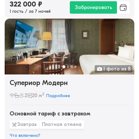
322 000
₽
Забронировать
1 гость / за 7 ночей
1 фото из 8
Супериор Модерн
2
2
20 м
Подробнее
Основной тариф с завтраком
Завтрак
Платная отмена
Что включено?