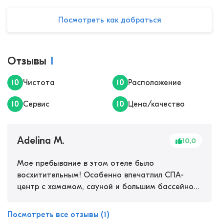
Посмотреть как добраться
Отзывы
1
10
Чистота
10
Расположение
10
Сервис
10
Цена/качество
Adelina M.
10,0
Мое пребывание в этом отеле было
восхитительным! Особенно впечатлил СПА-
центр с хамамом, сауной и большим бассейном.
Массаж и лимфодренажный душ творят чудеса,
помогли мышцам, шее и спине расслабиться
Посмотреть все отзывы (1)