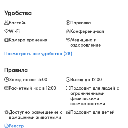
после перелета. Номера уютные и современные,
все новое, чисто и свежо, хороший вид на город.
Удобства
Ресторан светлый, приличный, радовал
вкусными завтраками и изысканными блюдами
Бассейн
Парковка
сибирской кухни. Будете в Иркутске, рекомендую
Wi-Fi
Конференц-зал
этот отель!
Камера хранения
Медицина и
оздоровление
Посмотреть все удобства (28)
Правила
Заезд после 15:00
Выезд до 12:00
Расчетный час в 12:00
Подходит для людей с
ограниченными
физическими
возможностями
Доступно размещение с
Подходит для детей
домашними животными
Реестр