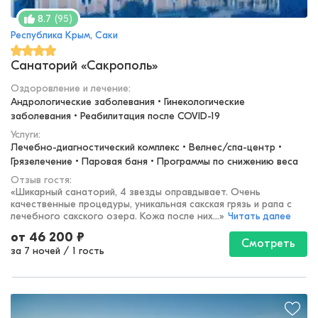
(
95
)
8.7
Республика Крым, Саки
Санаторий «Сакрополь»
Оздоровление и лечение
:
Андрологические заболевания • Гинекологические 
заболевания • Реабилитация после COVID-19
Услуги:
Лечебно-диагностический комплекс • Велнес/спа-центр • 
Грязелечение • Паровая баня • Программы по снижению веса
Отзыв гостя:
«
Шикарный санаторий, 4 звезды оправдывает. Очень
качественные процедуры, уникальная сакская грязь и рапа с
лечебного сакского озера. Кожа после них...
»
Читать далее
от
46 200
₽
Смотреть
за 7 ночей
/
1 гость