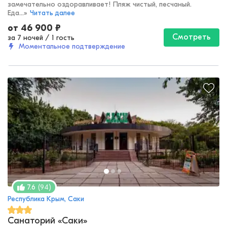
замечательно оздоравливает! Пляж чистый, песчаный.
Еда...
»
Читать далее
от
46 900
₽
Смотреть
за 7 ночей
/
1 гость
Моментальное подтверждение
(
94
)
7.6
Республика Крым, Саки
Санаторий «Саки»