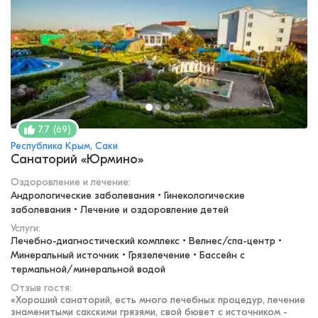
(
69
)
7.7
Республика Крым, Саки
Санаторий «Юрмино»
Оздоровление и лечение
:
Андрологические заболевания • Гинекологические 
заболевания • Лечение и оздоровление детей
Услуги:
Лечебно-диагностический комплекс • Велнес/спа-центр • 
Минеральный источник • Грязелечение • Бассейн с 
термальной/минеральной водой
Отзыв гостя:
«
Хороший санаторий, есть много лечебных процедур, лечение
знаменитыми сакскими грязями, свой бювет с источником -