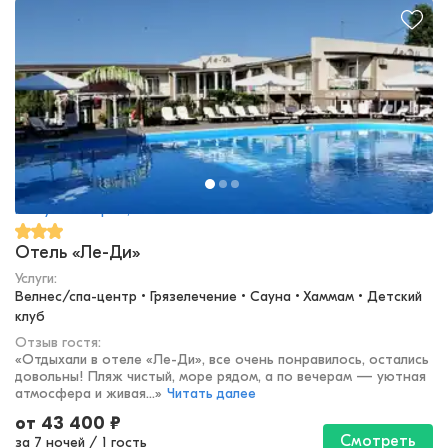
Республика Крым, Саки
Отель «Ле-Ди»
Услуги:
Велнес/спа-центр • Грязелечение • Сауна • Хаммам • Детский 
клуб
Отзыв гостя:
«
Отдыхали в отеле «Ле-Ди», все очень понравилось, остались
довольны! Пляж чистый, море рядом, а по вечерам — уютная
атмосфера и живая...
»
Читать далее
от
43 400
₽
Смотреть
за 7 ночей
/
1 гость