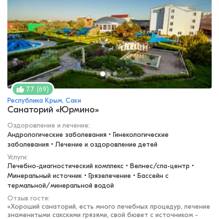
(
69
)
7.7
Республика Крым, Саки
Санаторий «Юрмино»
Оздоровление и лечение
:
Андрологические заболевания • Гинекологические 
заболевания • Лечение и оздоровление детей
Услуги:
Лечебно-диагностический комплекс • Велнес/спа-центр • 
Минеральный источник • Грязелечение • Бассейн с 
термальной/минеральной водой
Отзыв гостя:
«
Хороший санаторий, есть много лечебных процедур, лечение
знаменитыми сакскими грязями, свой бювет с источником -