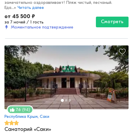
замечательно оздоравливает! Пляж чистый, песчаный.
Еда...
»
Читать далее
от
45 500
₽
Смотреть
за 7 ночей
/
1 гость
Моментальное подтверждение
(
94
)
7.6
Республика Крым, Саки
Санаторий «Саки»