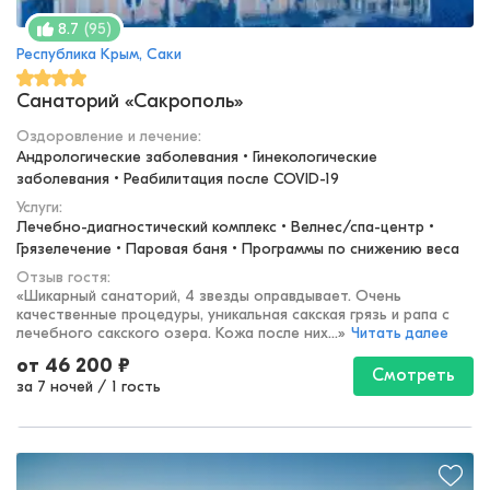
(
95
)
8.7
Республика Крым, Саки
Санаторий «Сакрополь»
Оздоровление и лечение
:
Андрологические заболевания • Гинекологические 
заболевания • Реабилитация после COVID-19
Услуги:
Лечебно-диагностический комплекс • Велнес/спа-центр • 
Грязелечение • Паровая баня • Программы по снижению веса
Отзыв гостя:
«
Шикарный санаторий, 4 звезды оправдывает. Очень
качественные процедуры, уникальная сакская грязь и рапа с
лечебного сакского озера. Кожа после них...
»
Читать далее
от
46 200
₽
Смотреть
за 7 ночей
/
1 гость