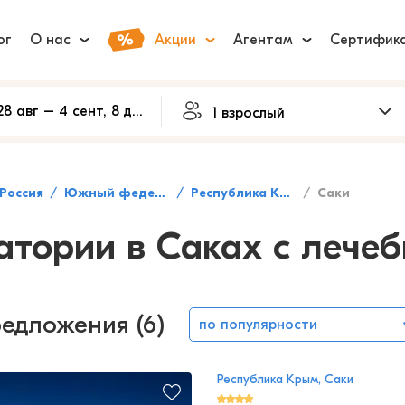
ог
О нас
Акции
Агентам
Сертифик
Россия
Южный федеральный округ
Республика Крым
Саки
атории в Саках с лечеб
редложения (6)
по популярности
Республика Крым, Саки