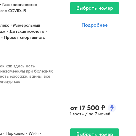
 Гинекологические 
Выбрать номер
осле COVID-19
Подробнее
лекс • Минеральный 
аж • Детская комната • 
 • Прокат спортивного 
ак как здесь есть
, незаменимы при болезнях
есть массажи, ванны, все
оцедур как
от
17 500
₽
1 гость / за 7 ночей
• Парковка • Wi-Fi • 
Выбрать номер