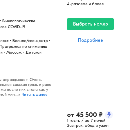
4-разовое и более
 Гинекологические 
Выбрать номер
осле COVID-19
Подробнее
екс • Велнес/спа-центр • 
 Программы по снижению 
и • Массаж • Детская 
ы оправдывает. Очень
льная сакская грязь и рапа
жа после них стала как у
ой мин....
»
Читать далее
от
45 500
₽
1 гость / за 7 ночей
Завтрак, обед и ужин