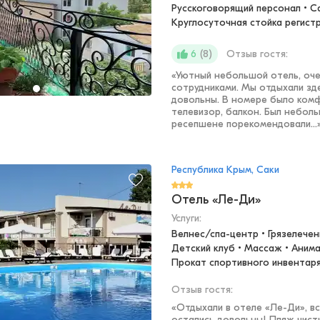
Русскоговорящий персонал • Сад
Круглосуточная стойка регист
(
8
)
Отзыв гостя:
6
«
Уютный небольшой отель, оче
сотрудниками. Мы отдыхали зд
довольны. В номере было комф
телевизор, балкон. Был небол
ресепшене порекомендовали...
Республика Крым, Саки
Отель «Ле-Ди»
Услуги:
Велнес/спа-центр • Грязелечени
Детский клуб • Массаж • Анимац
Прокат спортивного инвентар
Отзыв гостя:
«
Отдыхали в отеле «Ле-Ди», вс
остались довольны! Пляж чисты