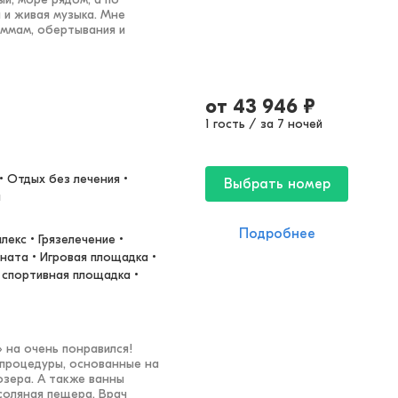
и живая музыка. Мне
аммам, обертывания и
от
43 946
₽
1 гость / за 7 ночей
 Отдых без лечения • 
Выбрать номер
й
Подробнее
екс • Грязелечение • 
ата • Игровая площадка • 
спортивная площадка • 
 на очень понравился!
 процедуры, основанные на
озера. А также ванны
соляная пещера. Врач