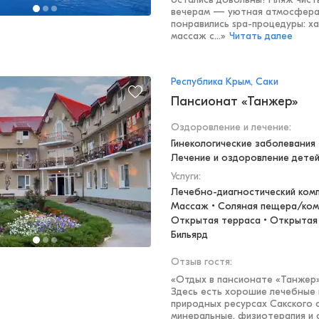
вечерам — уютная атмосфера 
понравились spa-процедуры: х
массаж с...
»
Читать далее
Республика Крым, Саки
Пансионат «Танжер»
Оздоровление и лечение
:
Гинекологические заболевания •
Лечение и оздоровление дете
Услуги:
Лечебно-диагностический компл
Массаж • Соляная пещера/комн
Открытая терраса • Открытая 
Бильярд
Отзыв гостя:
«
Отдых в пансионате «Танжер»
Здесь есть хорошие лечебные
природных ресурсах Сакского 
минеральные, физиотерапия и 