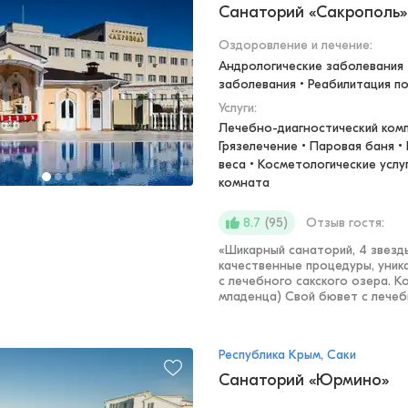
Санаторий «Сакрополь»
Оздоровление и лечение
:
Андрологические заболевания •
заболевания • Реабилитация п
Услуги:
Лечебно-диагностический компл
Грязелечение • Паровая баня •
веса • Косметологические услуг
комната
(
95
)
Отзыв гостя:
8.7
«
Шикарный санаторий, 4 звезд
качественные процедуры, уника
с лечебного сакского озера. Ко
младенца) Свой бювет с лечебн
Республика Крым, Саки
Санаторий «Юрмино»