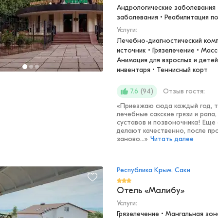
Андрологические заболевания •
заболевания • Реабилитация п
Услуги:
Лечебно-диагностический комп
источник • Грязелечение • Масс
Анимация для взрослых и детей
инвентаря • Теннисный корт
(
94
)
Отзыв гостя:
7.6
«
Приезжаю сюда каждый год, т
лечебные сакские грязи и рапа
суставов и позвоночника! Еще 
делают качественно, после пр
заново...
»
Читать далее
Республика Крым, Саки
Отель «Малибу»
Услуги:
Грязелечение • Мангальная зона 