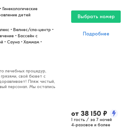
 Гинекологические 
ровление детей
Выбрать номер
екс • Велнес/спа-центр • 
Подробнее
чение • Бассейн с 
• Сауна • Хаммам • 
го лечебных процедур,
грязями, свой бювет с
доравливает! Пляж чистый,
ивый персонал. Мы остались
от
38 150
₽
1 гость / за 7 ночей
4-разовое и более