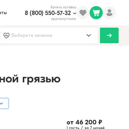
Купить путёвку
8 (800) 550-57-32
аты
круглосуточно
100
ной грязью
от
46 200
₽
1 гость / за 7 ночей