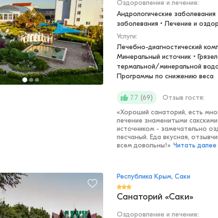
Оздоровление и лечение
:
Андрологические заболевания •
заболевания • Лечение и оздо
Услуги:
Лечебно-диагностический компл
Минеральный источник • Грязеле
термальной/минеральной водой 
Программы по снижению веса
(
69
)
Отзыв гостя:
7.7
«
Хороший санаторий, есть мно
лечение знаменитыми сакскими 
источником - замечательно оз
песчаный. Еда вкусная, отзывч
всем довольны!
»
Читать далее
Республика Крым, Саки
Санаторий «Саки»
Оздоровление и лечение
: