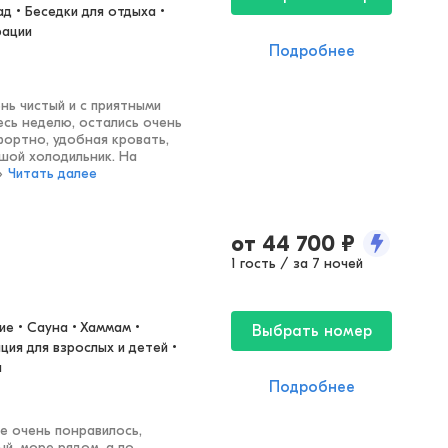
 • Беседки для отдыха • 
рации
Подробнее
нь чистый и с приятными
есь неделю, остались очень
ортно, удобная кровать,
ьшой холодильник. На
»
Читать далее
от
44 700
₽
1 гость / за 7 ночей
е • Сауна • Хаммам • 
Выбрать номер
ия для взрослых и детей • 
я
Подробнее
е очень понравилось,
й, море рядом, а по