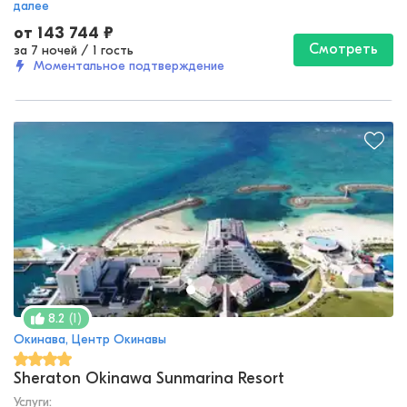
далее
от
143 744
₽
Смотреть
за 7 ночей
/
1 гость
Моментальное подтверждение
(
1
)
8.2
Окинава, Центр Окинавы
Sheraton Okinawa Sunmarina Resort
Услуги: