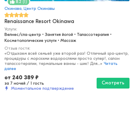
(
1
)
8.2
Окинава, Центр Окинавы
Renaissance Resort Okinawa
Услуги:
Велнес/спа-центр • Занятия йогой • Талассотерапия • 
Косметологические услуги • Массаж
Отзыв гостя:
«
Отдыхаем всей семьей уже второй раз! Отличный spa-центр,
процедуры с морскими водорослями просто супер!, салон
талассотерапии, термальные ванны - шик! Для...
»
Читать
далее
от
240 389
₽
Смотреть
за 7 ночей
/
1 гость
Моментальное подтверждение