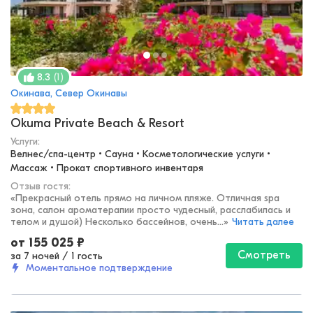
(
1
)
8.3
Окинава, Север Окинавы
Okuma Private Beach & Resort
Услуги:
Велнес/спа-центр • Сауна • Косметологические услуги • 
Массаж • Прокат спортивного инвентаря
Отзыв гостя:
«
Прекрасный отель прямо на личном пляже. Отличная spa
зона, салон ароматерапии просто чудесный, расслабилась и
телом и душой) Несколько бассейнов, очень...
»
Читать далее
от
155 025
₽
Смотреть
за 7 ночей
/
1 гость
Моментальное подтверждение