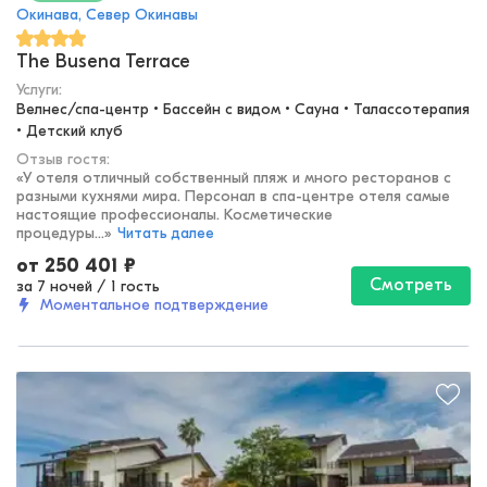
Окинава, Север Окинавы
The Busena Terrace
Услуги:
Велнес/спа-центр • Бассейн с видом • Сауна • Талассотерапия 
• Детский клуб
Отзыв гостя:
«
У отеля отличный собственный пляж и много ресторанов с
разными кухнями мира. Персонал в спа-центре отеля самые
настоящие профессионалы. Косметические
процедуры...
»
Читать далее
от
250 401
₽
Смотреть
за 7 ночей
/
1 гость
Моментальное подтверждение