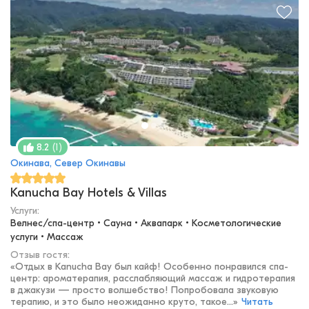
(
1
)
8.2
Окинава, Север Окинавы
Kanucha Bay Hotels & Villas
Услуги:
Велнес/спа-центр • Сауна • Аквапарк • Косметологические 
услуги • Массаж
Отзыв гостя:
«
Отдых в Kanucha Bay был кайф! Особенно понравился спа-
центр: ароматерапия, расслабляющий массаж и гидротерапия
в джакузи — просто волшебство! Попробовала звуковую
терапию, и это было неожиданно круто, такое...
»
Читать