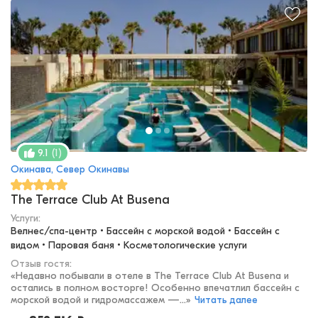
(
1
)
9.1
Окинава, Север Окинавы
The Terrace Club At Busena
Услуги:
Велнес/спа-центр • Бассейн с морской водой • Бассейн с 
видом • Паровая баня • Косметологические услуги
Отзыв гостя:
«
Недавно побывали в отеле в The Terrace Club At Busena и
остались в полном восторге! Особенно впечатлил бассейн с
морской водой и гидромассажем —...
»
Читать далее