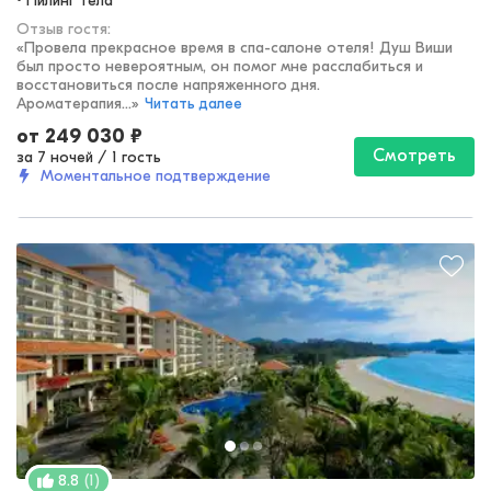
• Пилинг тела
Отзыв гостя:
«
Провела прекрасное время в спа-салоне отеля! Душ Виши
был просто невероятным, он помог мне расслабиться и
восстановиться после напряженного дня.
Ароматерапия...
»
Читать далее
от
249 030
₽
Смотреть
за 7 ночей
/
1 гость
Моментальное подтверждение
(
1
)
8.8