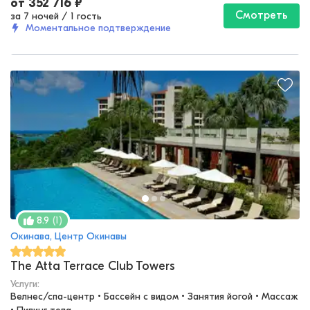
от
352 716
₽
Смотреть
за 7 ночей
/
1 гость
Моментальное подтверждение
(
1
)
8.9
Окинава, Центр Окинавы
The Atta Terrace Club Towers
Услуги:
Велнес/спа-центр • Бассейн с видом • Занятия йогой • Массаж 