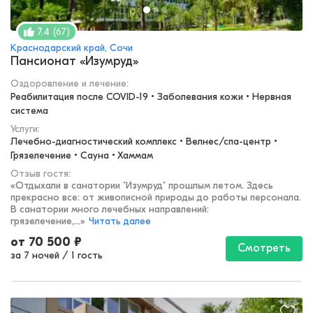
(
67
)
7.4
Краснодарский край, Сочи
Пансионат «Изумруд»
Оздоровление и лечение
:
Реабилитация после COVID-19 • Заболевания кожи • Нервная 
система
Услуги:
Лечебно-диагностический комплекс • Велнес/спа-центр • 
Грязелечение • Сауна • Хаммам
Отзыв гостя:
«
Отдыхали в санатории "Изумруд" прошлым летом. Здесь
прекрасно все: от живописной природы до работы персонала.
В санатории много лечебных направлений:
грязелечение,...
»
Читать далее
от
70 500
₽
Смотреть
за 7 ночей
/
1 гость