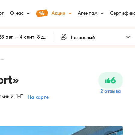
ог
О нас
Акции
Агентам
Сертифик
»
rt»
6
2 отзыва
льный, 1-Г
На карте