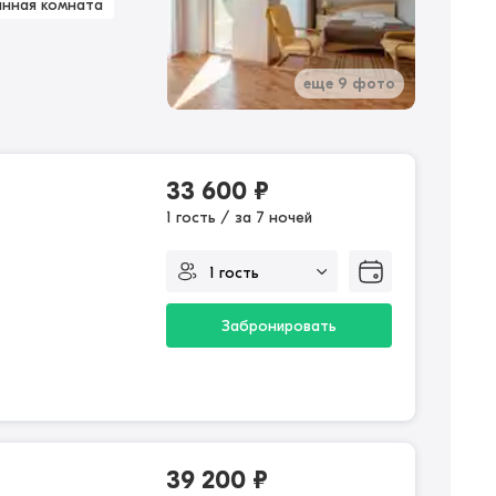
анная комната
еще 9 фото
33 600
₽
1 гость / за 7 ночей
Забронировать
39 200
₽