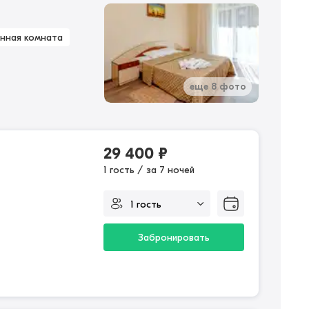
нная комната
еще 8 фото
29 400
₽
1 гость / за 7 ночей
Забронировать