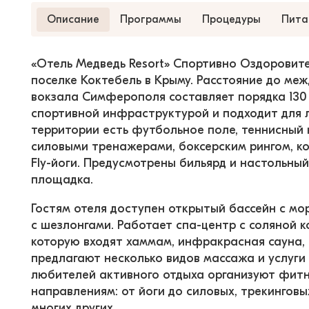
Описание
Программы
Процедуры
Пита
«Отель Медведь Resort» Спортивно Оздоровит
поселке Коктебель в Крыму. Расстояние до м
вокзала Симферополя составляет порядка 130 
спортивной инфраструктурой и подходит для л
территории есть футбольное поле, теннисный 
силовыми тренажерами, боксерским рингом, к
Fly-йоги. Предусмотрены бильярд и настольный
площадка.
Гостям отеля доступен открытый бассейн с мор
с шезлонгами. Работает спа-центр с соляной к
которую входят хаммам, инфракрасная сауна,
предлагают несколько видов массажа и услуги 
любителей активного отдыха организуют фитн
направлениям: от йоги до силовых, трекинговы
многих других.