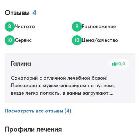
Отзывы
4
8
Чистота
9
Расположение
10
Сервис
10
Цена/качество
Галина
10,0
Cанаторий с отличной лечебной базой!
Приезжала с мужем-инвалидом по путевке,
везде легко попасть, в ванны загружают,
персонал очень отзывчивый, всегда поможет
подскажет. Сакские лечебные грязи, рапа с
Посмотреть все отзывы (4)
озера просто творят чудеса! Наряду с ваннами
и массажами боли просто уходят!
Профили лечения