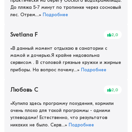
практически на берегу Обского водохранилища.
До пляжа 5-7 минут по тропинке через сосновый
лес. Отрем...
»
Подробнее
Svetlana F
2,0
«
В данный момент отдыхаю в санатории с
мамой и дочерью.Я крайне недовольна
сервисом . В столовой грязные кружки и жирные
приборы. На вопрос почему...
»
Подробнее
Любовь С
2,0
«
Купила здесь программу похудения, кормили
очень плохо для такой программы - одними
углеводами! Естественно, что результатов
никаких не было. Серв...
»
Подробнее