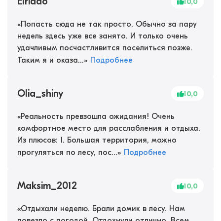
EIriado
10,0
«
Попасть сюда не так просто. Обычно за пару
недель здесь уже все занято. И только очень
удачливым посчастливится поселиться позже.
Таким я и оказа...
»
Подробнее
Olia_shiny
10,0
«
Реальность превзошла ожидания! Очень
комфортное место для расслабления и отдыха.
Из плюсов: 1. Большая территория, можно
прогуляться по лесу, пос...
»
Подробнее
Maksim_2012
10,0
«
Отдыхали неделю. Брали домик в лесу. Нам
повезло с погодой. Отдохнули отлично. Всем