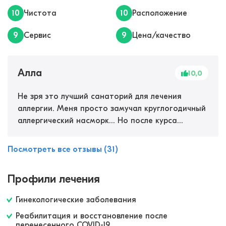
10
Чистота
10
Расположение
9
Сервис
9
Цена/качество
Алла
10,0
Не зря это лучший санаторий для лечения
аллергии. Меня просто замучал круглогодичный
аллергический насморк... Но после курса
процедур и хорошо подобранной методике
насморк вообще исчез! Дышать стало
Посмотреть все отзывы (31)
значительно легче.&nbsp; Море совсем рядом,
ещё воздух тоже помог, рядом минеральный
Профили лечения
источник. Прекрасная территория для прогулок,
идеально для отдыха и лечения.
Гинекологические заболевания
Реабилитация и восстановление после
перенесенного COVID-19