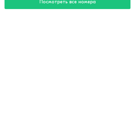
Посмотреть все номера
Купить путевку
8 (800) 550-57-32
круглосуточно
Для агентов
8 (800) 775-35-72
Почта