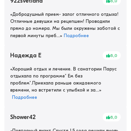
922svetlana
8,0
«
Добродушный прием- залог отличного отдыха!
Отличные девушки на рецепшен! Проводили
прямо до номера. Мы были окружены заботой с
первой минуты преб...
»
Подробнее
Надежда Е
8,0
«
Хороший отдых и лечение. В санатории Парус
отдыхала по программе" Ем без
проблем".Приехала раньше ожидаемого
времени, но встретили с улыбкой и за...
»
Подробнее
Shower42
8,0
«
Повторный визит Спустя 1.5 года решили вновь