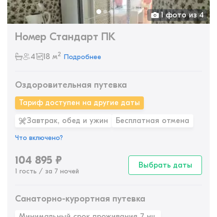
1 фото из 4
Номер Стандарт ПК
2
4
18 м
Подробнее
Оздоровительная путевка
Тариф доступен на другие даты
Завтрак, обед и ужин
Бесплатная отмена
Что включено?
104 895
₽
Выбрать даты
1 гость / за 7 ночей
Санаторно-курортная путевка
Минимальный срок проживания 7 нч.