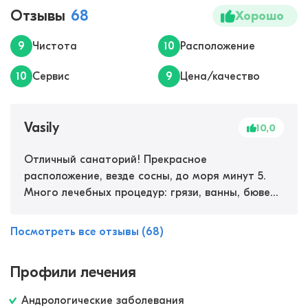
Отзывы
68
Хорошо
9
Чистота
10
Расположение
10
Сервис
9
Цена/качество
Vasily
10,0
Отличный санаторий! Прекрасное
расположение, везде сосны, до моря минут 5.
Много лечебных процедур: грязи, ванны, бювет
с местной минеральной водой, есть спа-зона,
бассейны, сауна, хаммам, джакузи.
Посмотреть все отзывы (68)
Обслуживание на хорошем уровне.
Обязательно вернемся ещё!
Профили лечения
Андрологические заболевания