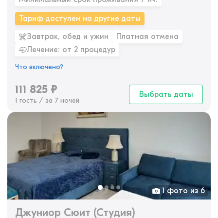
Тариф доступен на другие даты
Завтрак, обед и ужин
Платная отмена
Лечение: от 2 процедур
Что включено?
111 825
₽
Выбрать даты
1 гость / за 7 ночей
1 фото из 6
Джуниор Сюит (Студия)