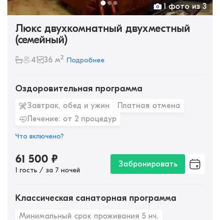
1 фото из 3
Люкс двухкомнатный двухместный
(семейный)
2
4
36 м
Подробнее
Оздоровительная программа
Завтрак, обед и ужин
Платная отмена
Лечение: от 2 процедур
Что включено?
61 500
₽
Забронировать
1 гость / за 7 ночей
Классическая санаторная программа
Минимальный срок проживания 5 нч.