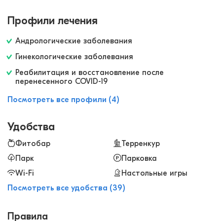
теннис, бильярд, ездили на экскурсии, отдых был
Профили лечения
интересным. Рекомендуем санаторий Долина
Нарзанов в Железноводске!
Андрологические заболевания
Гинекологические заболевания
Реабилитация и восстановление после
перенесенного COVID-19
Посмотреть все профили (4)
Удобства
Фитобар
Терренкур
Парк
Парковка
Wi-Fi
Настольные игры
Посмотреть все удобства (39)
Правила