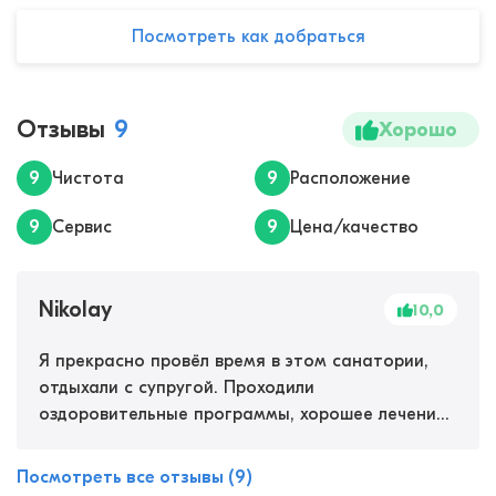
Посмотреть как добраться
Отзывы
9
Хорошо
9
Чистота
9
Расположение
9
Сервис
9
Цена/качество
Nikolay
10,0
Я прекрасно провёл время в этом санатории,
отдыхали с супругой. Проходили
оздоровительные программы, хорошее лечение
и много процедур. Удалось укрепить своё
здоровье. Помимо этого, есть разнообразные
Посмотреть все отзывы (9)
развлечения: тренажерный зал, настольный