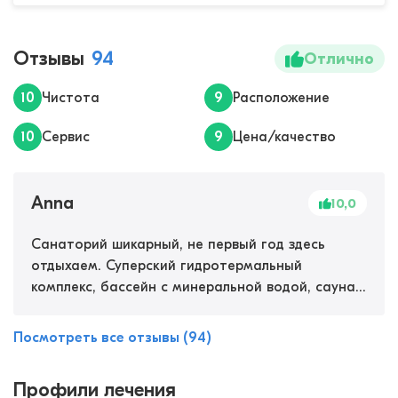
Отзывы
94
Отлично
10
Чистота
9
Расположение
10
Сервис
9
Цена/качество
Anna
10,0
Санаторий шикарный, не первый год здесь
отдыхаем. Суперский гидротермальный
комплекс, бассейн с минеральной водой, сауна,
баня. Лечебные процедуры очень хорошие, есть
бювет, грязи, массажи. Еда - шведский стол, все
Посмотреть все отзывы (94)
вкусно, разнообразно. Море совсем рядом.
Персонал доброжелательный. Для взрослых и
Профили лечения
детей аниматоры, боулинг, бильярд, кинозал,