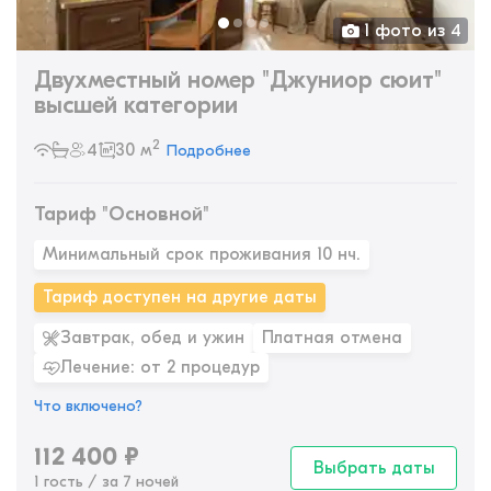
1 фото из 4
Двухместный номер "Джуниор сюит"
высшей категории
2
4
30 м
Подробнее
Тариф "Основной"
Минимальный срок проживания 10 нч.
Тариф доступен на другие даты
Завтрак, обед и ужин
Платная отмена
Лечение: от 2 процедур
Что включено?
112 400
₽
Выбрать даты
1 гость / за 7 ночей