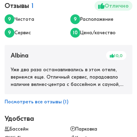
Отзывы
1
Отлично
9
Чистота
9
Расположение
9
Сервис
10
Цена/качество
Albina
10,0
Уже два раза останавливались в этом отеле,
вернемся еще. Отличный сервис, порадовало
наличие велнес-центра с бассейном и сауной,
тренажерного зала. Ходили на массаж, тоже
очень понравилось. В номерах оба раза было
Посмотреть все отзывы (1)
чисто, есть кондиционер, питьевая вода,
доставляют еду в номер. Шведский стол на
Удобства
завтраке был очень вкусный, с большим
выбором. И хорошее расположение, удобно для
Бассейн
Парковка
туристической поездки!