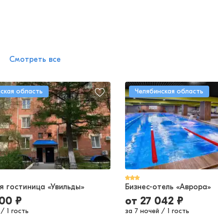
Смотреть все
ская область
Челябинская область
 гостиница «Увильды»
Бизнес-отель «Аврора»
900
₽
от
27 042
₽
/
1 гость
за 7 ночей
/
1 гость