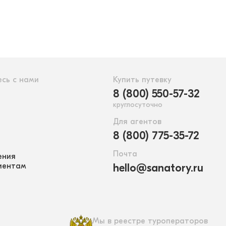
сь с нами
Купить путевку
8 (800) 550-57-32
круглосуточно
Для агентов
8 (800) 775-35-72
Почта
ения
иентам
hello@sanatory.ru
Мы в реестре туроператоров