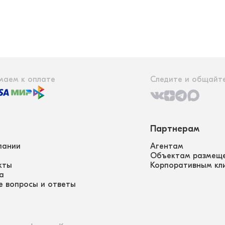
маем к оплате
Следите и общайте
Партнерам
пании
Агентам
Объектам размещ
кты
Корпоративным кл
а
е вопросы и ответы