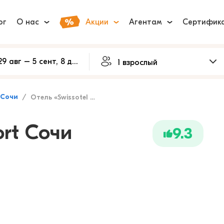
ог
О нас
Акции
Агентам
Сертифик
Сочи
Отель «Swissotel Resort Сочи Камелия»
ort Сочи
9.3