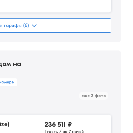
е тарифы (6)
дом на
 номере
еще 3 фото
ize)
236 511
₽
1 гость / за 7 ночей