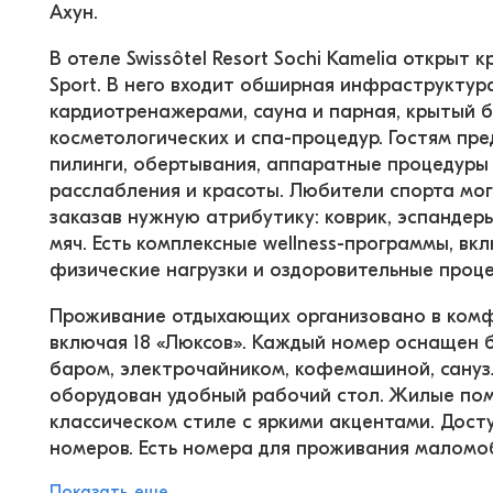
Ахун.
В отеле Swissôtel Resort Sochi Kamelia открыт к
Sport. В него входит обширная инфраструктур
кардиотренажерами, сауна и парная, крытый б
косметологических и спа-процедур. Гостям пре
пилинги, обертывания, аппаратные процедуры 
расслабления и красоты. Любители спорта могу
заказав нужную атрибутику: коврик, эспандеры
мяч. Есть комплексные wellness-программы, вк
физические нагрузки и оздоровительные проц
Проживание отдыхающих организовано в комф
включая 18 «Люксов». Каждый номер оснащен б
баром, электрочайником, кофемашиной, санузл
оборудован удобный рабочий стол. Жилые по
классическом стиле с яркими акцентами. Дост
номеров. Есть номера для проживания маломо
Показать еще