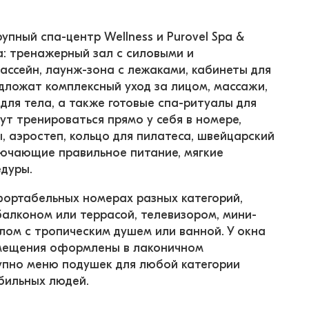
рупный спа-центр Wellness и Purovel Spa & 
а: тренажерный зал с силовыми и 
ассейн, лаунж-зона с лежаками, кабинеты для 
дложат комплексный уход за лицом, массажи, 
для тела, а также готовые спа-ритуалы для 
т тренироваться прямо у себя в номере, 
, аэростеп, кольцо для пилатеса, швейцарский 
лючающие правильное питание, мягкие 
едуры.
ортабельных номерах разных категорий, 
алконом или террасой, телевизором, мини-
ом с тропическим душем или ванной. У окна 
мещения оформлены в лаконичном 
упно меню подушек для любой категории 
бильных людей.