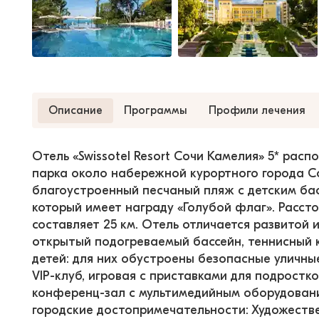
Описание
Программы
Профили лечения
Отель «Swissotel Resort Сочи Камелия» 5* рас
парка около набережной курортного города Со
благоустроенный песчаный пляж с детским ба
который имеет награду «Голубой флаг». Расст
составляет 25 км. Отель отличается развитой 
открытый подогреваемый бассейн, теннисный к
детей: для них обустроены безопасные уличны
VIP-клуб, игровая с приставками для подростк
конференц-зал с мультимедийным оборудовани
городские достопримечательности: Художествен