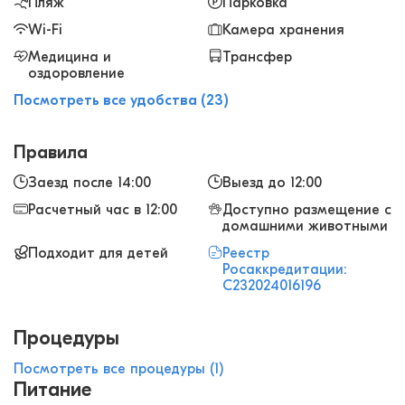
сотрудница отеля помогла организовать
Пляж
Парковка
трансфер. Брали напрокат велосипеды,
Wi-Fi
Камера хранения
прокатились до моря, очень понравилось.
Медицина и
Трансфер
оздоровление
Посмотреть все удобства (23)
Правила
Заезд после 14:00
Выезд до 12:00
Расчетный час в 12:00
Доступно размещение с
домашними животными
Подходит для детей
Реестр
Росаккредитации:
С232024016196
Процедуры
Посмотреть все процедуры (1)
Питание