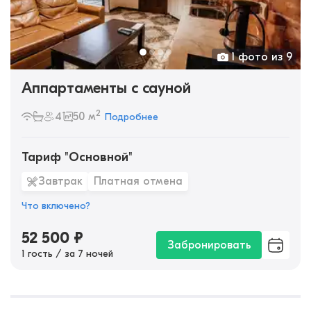
1 фото из 9
Аппартаменты с сауной
2
4
50 м
Подробнее
Тариф "Основной"
Завтрак
Платная отмена
Что включено?
52 500
₽
Забронировать
1 гость / за 7 ночей