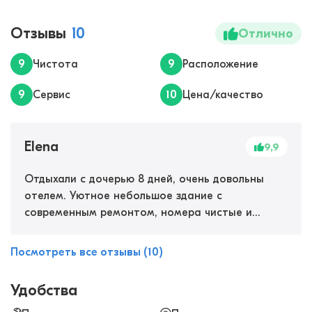
Отзывы
10
Отлично
9
Чистота
9
Расположение
9
Сервис
10
Цена/качество
Elena
9,9
Отдыхали с дочерью 8 дней, очень довольны
отелем. Уютное небольшое здание с
современным ремонтом, номера чистые и
светлые. Мы жили в апартаментах с кухней,
были у соседей в стандартном номере, тоже все
Посмотреть все отзывы (10)
очень мило. Завтраки вкусные, сытные.
Бронировали сауну, отлично отдохнули,
Удобства
погрелись. Ездили на Красную поляну,