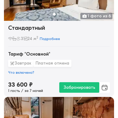
1 фото из 6
Стандартный
2
3
24 м
Подробнее
Тариф "Основной"
Завтрак
Платная отмена
Что включено?
33 600
₽
Забронировать
1 гость / за 7 ночей