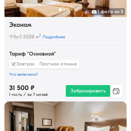
1 фото из 5
Эконом
2
2
18 м
Подробнее
Тариф "Основной"
Завтрак
Платная отмена
Что включено?
31 500
₽
Забронировать
1 гость / за 7 ночей