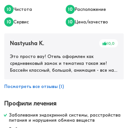
10
Чистота
10
Расположение
10
Сервис
10
Цена/качество
Nastyusha K.
10,0
Это просто вау! Отель оформлен как
средневековый замок и тематика такая же!
Бассейн классный, большой, анимация - все на
высшем уровн! Мы с подругой ходили еще в спа-
комплекс рядом, с сауной и паровой. Медцентр
Посмотреть все отзывы (1)
тоже отличный. Лечебные программы разные,
физиотерапия есть и ванны жемчужные.
Профили лечения
Персонал вежливый, облуживание хорошее.
Аниматоры работают на ура. Ночной клуб и
Заболевания эндокринной системы, расстройства
дневные развлечения - все как положено! Йогой
питания и нарушения обмена веществ
даже занятия проходят. Для детей ооочень