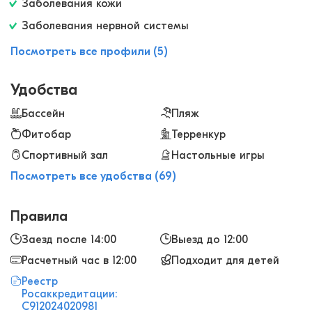
Заболевания кожи
много всего. Про питание можно отдельно
Заболевания нервной системы
вообще писать! Кормят вкусно, разнообразно,
целый день можно что-то есть. И утро с
Посмотреть все профили (5)
игристым! В общем, нам все понравилось,
рекомендуем!
Удобства
Бассейн
Пляж
Фитобар
Терренкур
Спортивный зал
Настольные игры
Посмотреть все удобства (69)
Правила
Заезд после 14:00
Выезд до 12:00
Расчетный час в 12:00
Подходит для детей
Реестр
Росаккредитации:
С912024020981