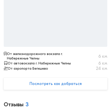
От железнодорожного вокзала г.
6
км
Набережные Челны
6
км
От автовокзала г. Набережные Челны
24
км
От аэропорта Бегишево
Посмотреть как добраться
Отзывы
3