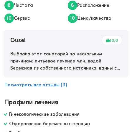
8
Чистота
8
Расположение
10
Сервис
10
Цена/качество
Gusel
10,0
Выбрала этот санаторий по нескольким
причинам: питьевое лечение мин. водой
Бережная из собственного источника, ванны с
природным рассолом и пантовые ванны,
лечение грязью Сакского озера, все эти
Посмотреть все отзывы (3)
процедуры отлично помогают при проблемах с
почками и суставами. Плюс ко всему после
Профили лечения
диагностики мне назначили лечебную
физкультуру, массаж, бассейн, фитотерапию.
Гинекологические заболевания
Лечением осталась очень довольна, прошли
Оздоровление беременных женщин
восполительные процессы, улучшилось общее
состояние, к тому же отлично отдохнула.