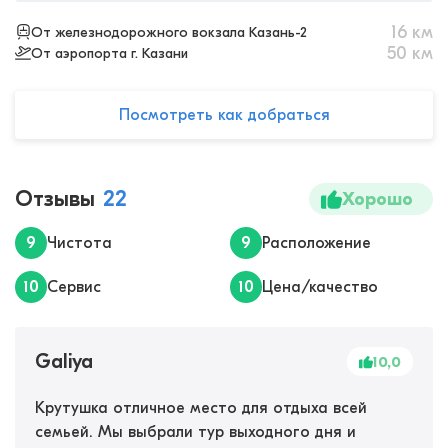
16
км
От железнодорожного вокзала Казань-2
50
км
От аэропорта г. Казани
Посмотреть как добраться
Отзывы
22
Хорошо
9
Чистота
9
Расположение
10
Сервис
10
Цена/качество
Galiya
10,0
Крутушка отличное место для отдыха всей
семьей. Мы выбрали тур выходного дня и