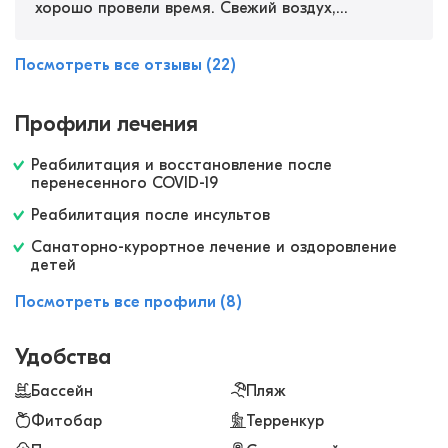
хорошо провели время. Свежий воздух,
живописный пейзаж за окном, 3х разовое
питание. Все порадовало! Есть еще детская
Посмотреть все отзывы (22)
комната, где ребенку было чем себя занять.
Персонал очень внимательный, любые вопросы
Профили лечения
решают быстро и всегда вежливы.
Реабилитация и восстановление после
перенесенного COVID-19
Реабилитация после инсультов
Санаторно-курортное лечение и оздоровление
детей
Посмотреть все профили (8)
Удобства
Бассейн
Пляж
Фитобар
Терренкур