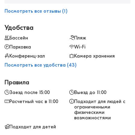
высоком уровне — сауна, массаж. Для детей
есть детская игровая комната, где за ними
Посмотреть все отзывы (1)
приглядывают няни-аниматоры. Просторные
номера с шикарным видом, вкусная
Удобства
разнообразная еда, интересные
развлекательные программы по вечерам для
Бассейн
Пляж
взрослых и детей — нам понравилось все!
Парковка
Wi-Fi
Рекомендую отель для отдыха с детьми.
Конференц-зал
Камера хранения
Посмотреть все удобства (43)
Правила
Заезд после 15:00
Выезд до 11:00
Расчетный час в 11:00
Подходит для людей с
ограниченными
физическими
возможностями
Подходит для детей