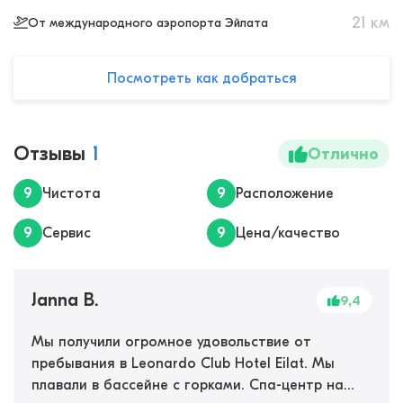
21
км
От международного аэропорта Эйлата
Посмотреть как добраться
Отзывы
1
Отлично
9
Чистота
9
Расположение
9
Сервис
9
Цена/качество
Janna B.
9,4
Мы получили огромное удовольствие от
пребывания в Leonardo Club Hotel Eilat. Мы
плавали в бассейне с горками. Спа-центр на