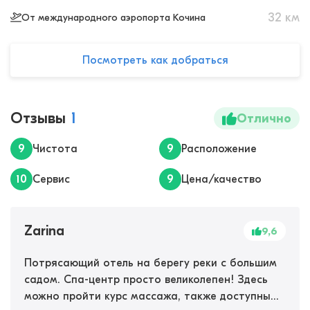
32
км
От международного аэропорта Кочина
Посмотреть как добраться
Отзывы
1
Отлично
9
Чистота
9
Расположение
10
Сервис
9
Цена/качество
Zarina
9,6
Потрясающий отель на берегу реки с большим
садом. Спа-центр просто великолепен! Здесь
можно пройти курс массажа, также доступны