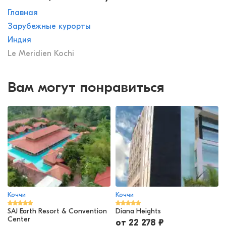
Главная
Зарубежные курорты
Индия
Le Meridien Kochi
Вам могут понравиться
Коччи
Коччи
SAJ Earth Resort & Convention
Diana Heights
Center
от
22 278
₽